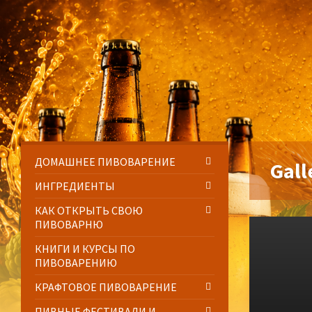
Skip
Skip
Skip
Skip
to
to
to
to
content
left
right
footer
sidebar
sidebar
ДОМАШНЕЕ ПИВОВАРЕНИЕ
Gall
ИНГРЕДИЕНТЫ
КАК ОТКРЫТЬ СВОЮ
Open
ПИВОВАРНЮ
Gallery
КНИГИ И КУРСЫ ПО
ПИВОВАРЕНИЮ
КРАФТОВОЕ ПИВОВАРЕНИЕ
ПИВНЫЕ ФЕСТИВАЛИ И