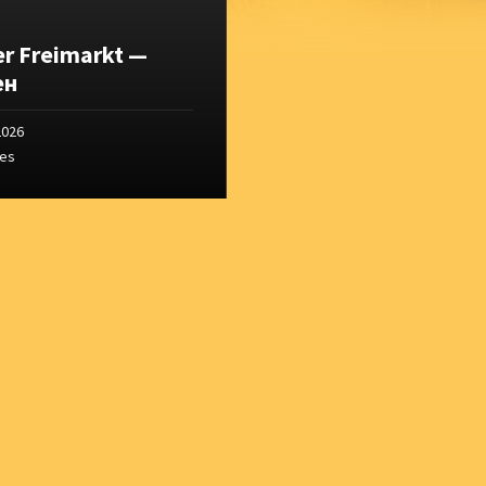
r Freimarkt —
ен
2026
ges