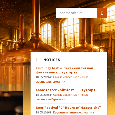
SEARCH:
NOTICES
Frühlingsfest — Весенний пивной
фестиваль в Штутгарте
18.05.2026
in
Самые известные пивные
фестивали Германии
Cannstatter Volksfest — Штутгарт
18.05.2026
in
Самые известные пивные
фестивали Германии
Beer Festival “24 Hours of Maastricht”
18.05.2026
in
Крупные пивные фестивали в