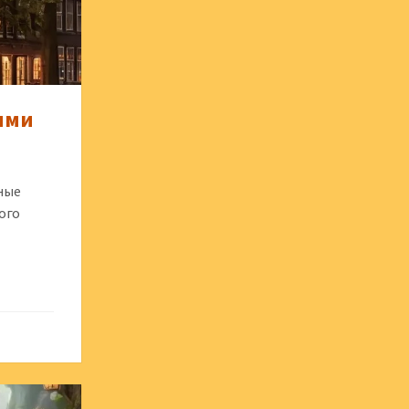
ями
ные
ого