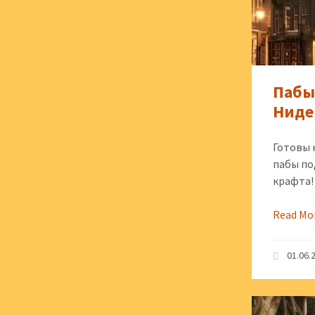
Пабы
Ниде
Готовы 
пабы по
крафта!
Read Mo
01.06.