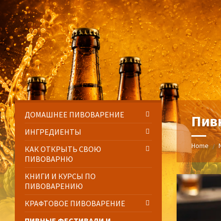
Skip
Skip
Skip
Skip
to
to
to
to
content
left
right
footer
sidebar
sidebar
ДОМАШНЕЕ ПИВОВАРЕНИЕ
Пив
ИНГРЕДИЕНТЫ
Home
/
КАК ОТКРЫТЬ СВОЮ
ПИВОВАРНЮ
КНИГИ И КУРСЫ ПО
ПИВОВАРЕНИЮ
КРАФТОВОЕ ПИВОВАРЕНИЕ
ПИВНЫЕ ФЕСТИВАЛИ И