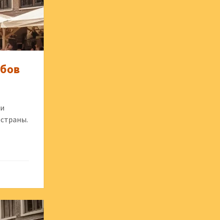
абов
ли
 страны.