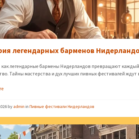
рия легендарных барменов Нидерланд
, как легендарные бармены Нидерландов превращают каждый
ство. Тайны мастерства и дух лучших пивных фестивалей ждут 
re
2026
by
admin
in
Пивные фестивали Нидерландов