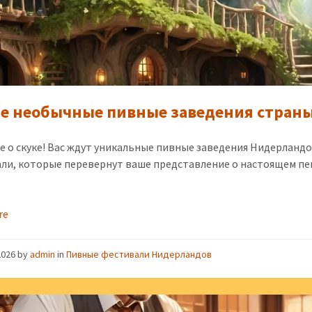
е необычные пивные заведения стран
е о скуке! Вас ждут уникальные пивные заведения Нидерландо
ли, которые перевернут ваше представление о настоящем п
re
2026
by
admin
in
Пивные фестивали Нидерландов