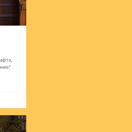
рафта,
ению?