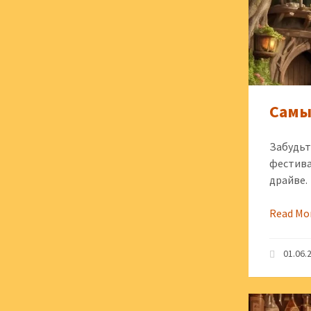
Самы
Забудьт
фестива
драйве.
Read Mo
01.06.