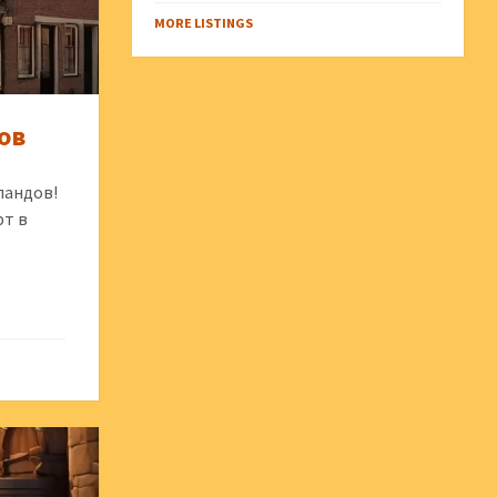
MORE LISTINGS
ов
ландов!
фт в