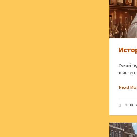
Исто
Узнайте
в искус
Read Mo
01.06.