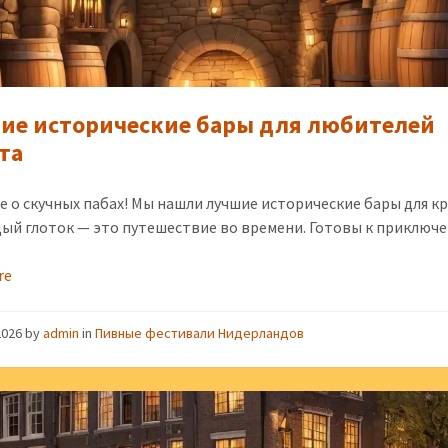
ие исторические бары для любителей
та
е о скучных пабах! Мы нашли лучшие исторические бары для к
дый глоток — это путешествие во времени. Готовы к приключ
re
2026
by
admin
in
Пивные фестивали Нидерландов