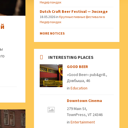
Нидерландах
Dutch Craft Beer Festival — Энсхеде
18.05.2026
in
Крупные пивные фестивали в
Нидерландах
ий
MORE NOTICES
бы
ого
INTERESTING PLACES
GOOD BEER
«Good Beer» pub&grill.,
Довбыша, 46
in
Education
Downtown Cinema
279 Main St,
TownPress, VT 24346
in
Entertainment