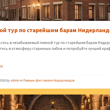
ой тур по старейшим барам Нидерланд
тесь в незабываемый пивной тур по старейшим барам Нидер
тесь в атмосферу старинных пабов и попробуйте лучший кра
re
2026
by
admin
in
Пивные фестивали Нидерландов