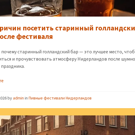
причин посетить старинный голландск
после фестиваля
, почему старинный голландский бар — это лучшее место, что
иться и прочувствовать атмосферу Нидерландов после шумн
 праздника.
re
2026
by
admin
in
Пивные фестивали Нидерландов