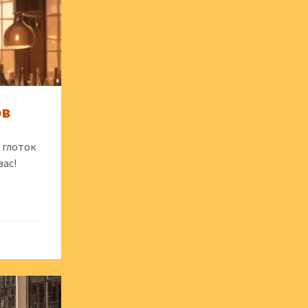
ов
 глоток
вас!