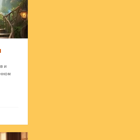
ы
в и
енном