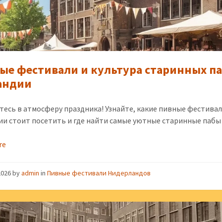
ые фестивали и культура старинных п
андии
тесь в атмосферу праздника! Узнайте, какие пивные фестива
ии стоит посетить и где найти самые уютные старинные пабы
re
2026
by
admin
in
Пивные фестивали Нидерландов