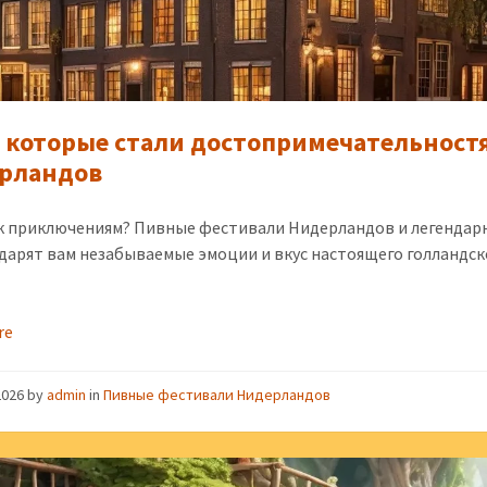
 которые стали достопримечательност
рландов
к приключениям? Пивные фестивали Нидерландов и легендар
дарят вам незабываемые эмоции и вкус настоящего голландск
re
2026
by
admin
in
Пивные фестивали Нидерландов