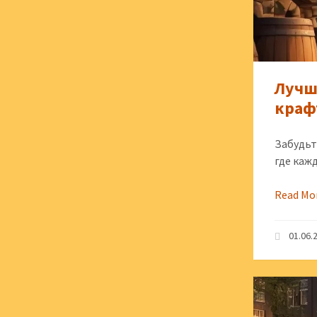
Лучш
краф
Забудьт
где каж
Read Mo
01.06.