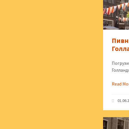
Пивн
Голл
Погрузи
Голланд
Read Mo
01.06.