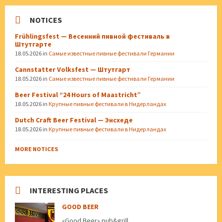
NOTICES
Frühlingsfest — Весенний пивной фестиваль в
Штутгарте
18.05.2026
in
Самые известные пивные фестивали Германии
Cannstatter Volksfest — Штутгарт
18.05.2026
in
Самые известные пивные фестивали Германии
Beer Festival “24 Hours of Maastricht”
18.05.2026
in
Крупные пивные фестивали в Нидерландах
Dutch Craft Beer Festival — Энсхеде
18.05.2026
in
Крупные пивные фестивали в Нидерландах
MORE NOTICES
INTERESTING PLACES
GOOD BEER
«Good Beer» pub&grill.,