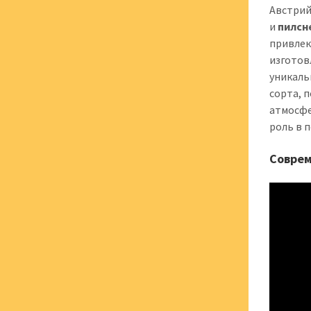
Австрий
и
пилсн
привлек
изготов
уникаль
сорта, 
атмосфе
роль в 
Соврем