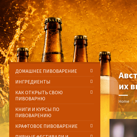
Skip
Skip
Skip
Skip
to
to
to
to
content
left
right
footer
sidebar
sidebar
ДОМАШНЕЕ ПИВОВАРЕНИЕ
Авс
ИНГРЕДИЕНТЫ
их 
КАК ОТКРЫТЬ СВОЮ
ПИВОВАРНЮ
Home
/
КНИГИ И КУРСЫ ПО
ПИВОВАРЕНИЮ
КРАФТОВОЕ ПИВОВАРЕНИЕ
ПИВНЫЕ ФЕСТИВАЛИ И