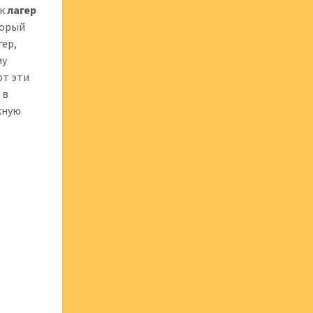
ак
лагер
торый
гер,
му
ют эти
 в
жную