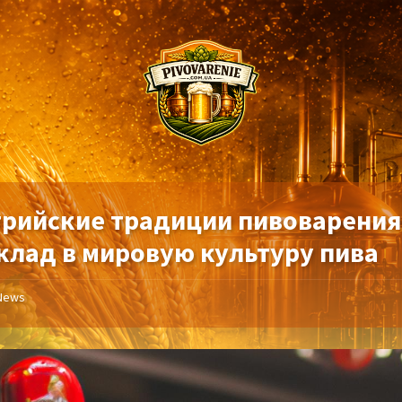
трийские традиции пивоварения
вклад в мировую культуру пива
News