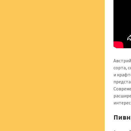
Австрий
сорта, 
и крафт
предста
Совреме
расшире
интерес
Пивн