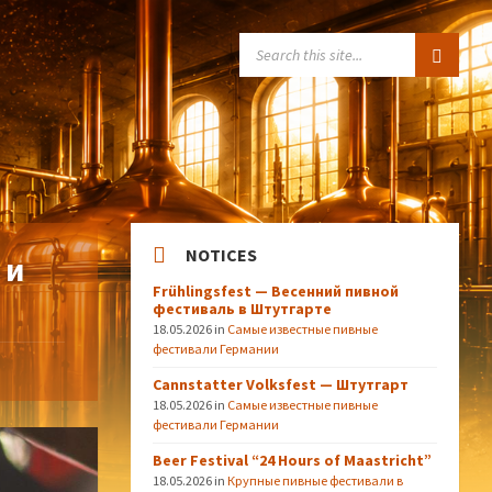
SEARCH:
NOTICES
 и
Frühlingsfest — Весенний пивной
фестиваль в Штутгарте
18.05.2026
in
Самые известные пивные
фестивали Германии
Cannstatter Volksfest — Штутгарт
18.05.2026
in
Самые известные пивные
фестивали Германии
Beer Festival “24 Hours of Maastricht”
18.05.2026
in
Крупные пивные фестивали в