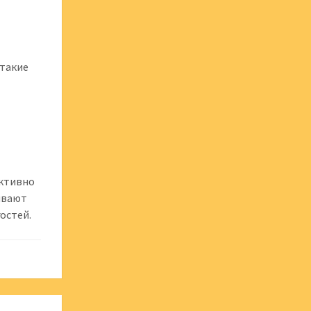
 такие
активно
ивают
остей.