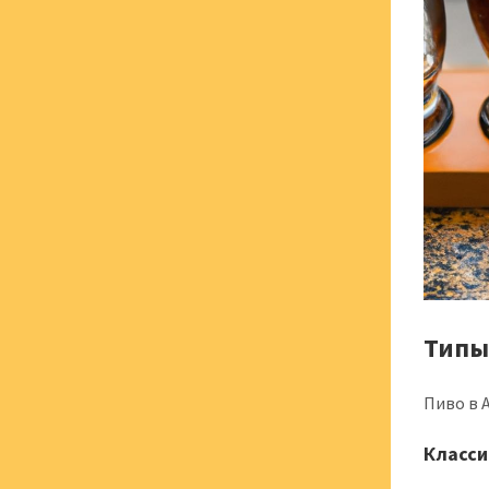
Типы
Пиво в 
Класси