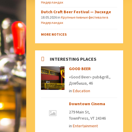
Нидерландах
Dutch Craft Beer Festival — Энсхеде
18.05.2026
in
Крупные пивные фестивали в
Нидерландах
MORE NOTICES
INTERESTING PLACES
GOOD BEER
«Good Beer» pub&grill.,
Довбыша, 46
in
Education
Downtown Cinema
279 Main St,
TownPress, VT 24346
in
Entertainment