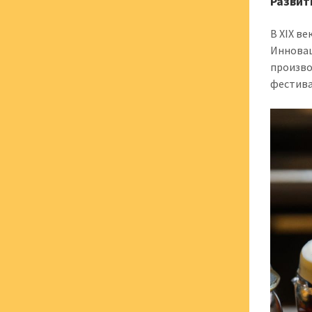
Развит
В XIX в
Инновац
произво
фестива