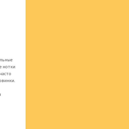
альные
е нотки
часто
овинки.
я