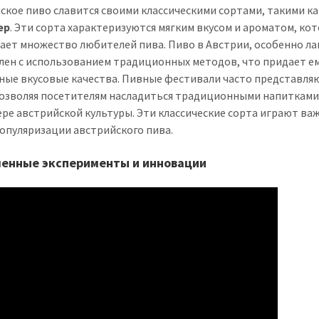
ское пиво славится своими классическими сортами, такими к
ер
. Эти сорта характеризуются мягким вкусом и ароматом, ко
ает множество любителей пива. Пиво в Австрии, особенно ла
лен с использованием традиционных методов, что придает е
ные вкусовые качества. Пивные фестивали часто представля
позволяя посетителям насладиться традиционными напитками
ре австрийской культуры. Эти классические сорта играют ва
популяризации австрийского пива.
енные эксперименты и инновации