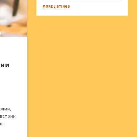
MORE LISTINGS
рии
рями,
Австрии
ь.