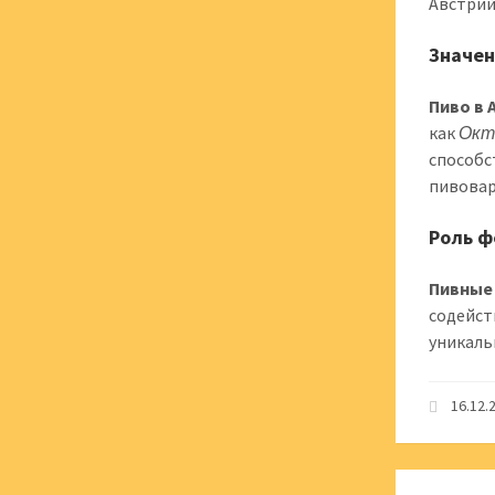
Австрий
Значен
Пиво в 
как
Окт
способс
пивовар
Роль ф
Пивные
содейст
уникаль
16.12.