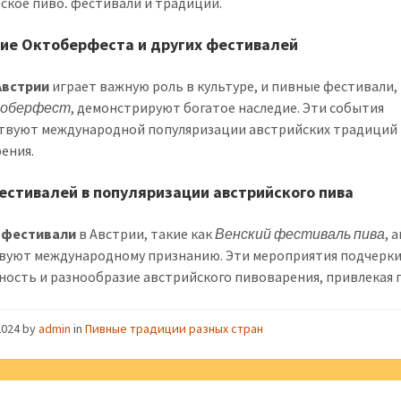
ское пиво⁚ фестивали и традиции.
ие Октоберфеста и других фестивалей
Австрии
играет важную роль в культуре, и пивные фестивали,
оберфест
, демонстрируют богатое наследие. Эти события
твуют международной популяризации австрийских традиций
ения.
естивалей в популяризации австрийского пива
 фестивали
в Австрии, такие как
Венский фестиваль пива
, 
вуют международному признанию. Эти мероприятия подчерк
ность и разнообразие австрийского пивоварения, привлекая г
2024
by
admin
in
Пивные традиции разных стран