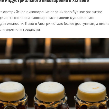
ие индустриального пивоварения в XIX веке
еке австрийское пивоварение переживало бурное развитие.
ии в технологии пивоварения привели к увеличению
дительности. Пиво в Австрии стало более доступным, а пивн
ли укрепили традиции.