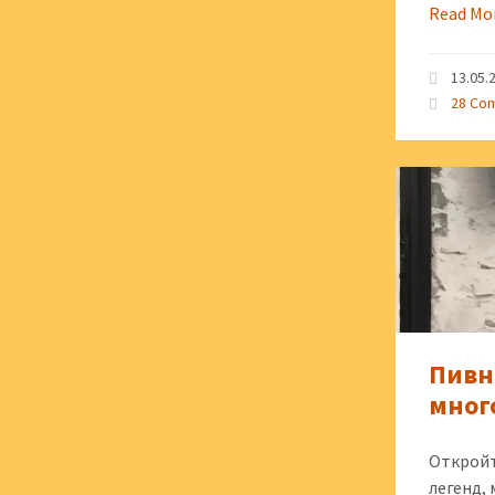
Read Mo
13.05.
28 Co
Пивн
мног
Откройт
легенд,