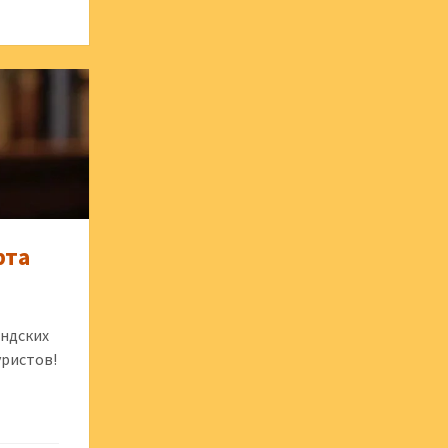
рта
андских
уристов!