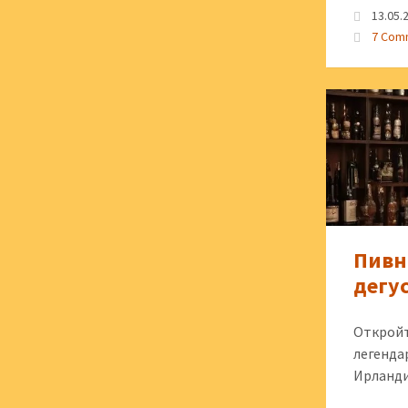
13.05.
7 Com
Пивн
дегу
Откройт
легенда
Ирланди