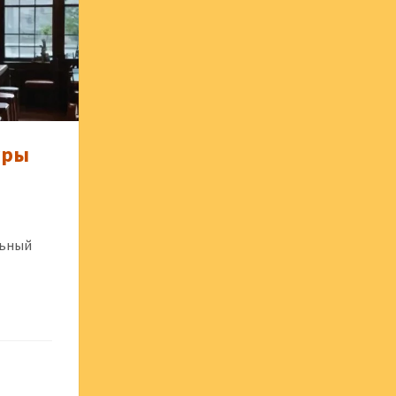
уры
льный