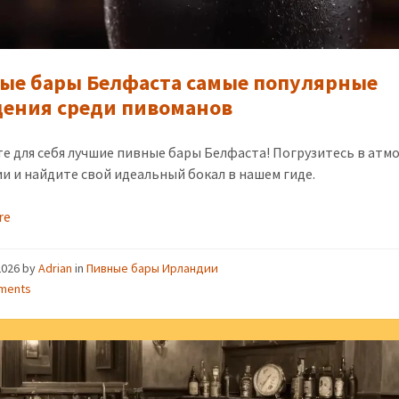
ые бары Белфаста самые популярные
дения среди пивоманов
е для себя лучшие пивные бары Белфаста! Погрузитесь в атм
и и найдите свой идеальный бокал в нашем гиде.
re
2026
by
Adrian
in
Пивные бары Ирландии
ments