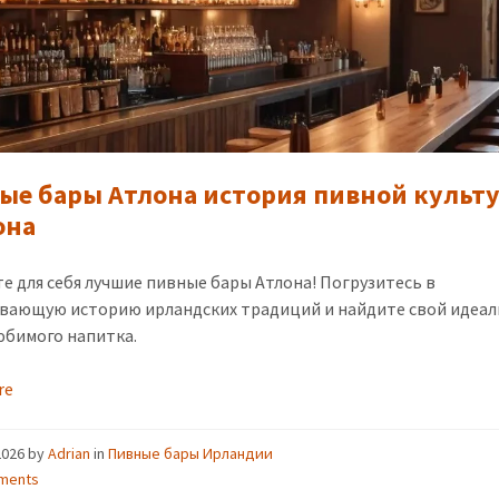
ые бары Атлона история пивной культ
она
е для себя лучшие пивные бары Атлона! Погрузитесь в
вающую историю ирландских традиций и найдите свой идеа
юбимого напитка.
re
2026
by
Adrian
in
Пивные бары Ирландии
ments