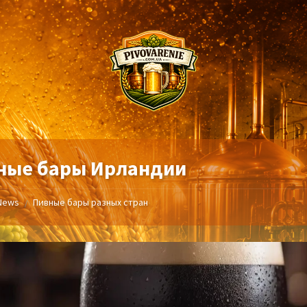
ные бары Ирландии
News
Пивные бары разных стран
/