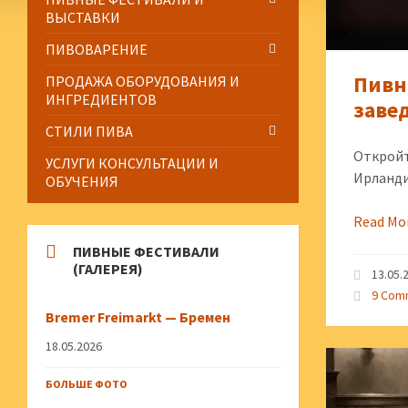
ВЫСТАВКИ
ПИВОВАРЕНИЕ
Пивн
ПРОДАЖА ОБОРУДОВАНИЯ И
ИНГРЕДИЕНТОВ
заве
СТИЛИ ПИВА
Откройт
УСЛУГИ КОНСУЛЬТАЦИИ И
Ирланди
ОБУЧЕНИЯ
Read Mo
ПИВНЫЕ ФЕСТИВАЛИ
(ГАЛЕРЕЯ)
13.05.
9 Com
Bremer Freimarkt — Бремен
18.05.2026
БОЛЬШЕ ФОТО