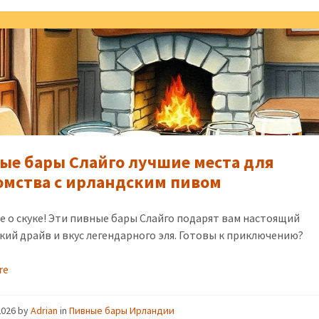
ые бары Слайго лучшие места для
омства с ирландским пивом
е о скуке! Эти пивные бары Слайго подарят вам настоящий
кий драйв и вкус легендарного эля. Готовы к приключению?
re
2026
by
Adrian
in
Пивные бары Ирландии