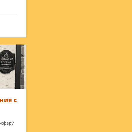
ния с
осферу