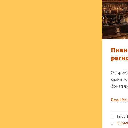
Пивн
реги
Откройт
захваты
бокал л
Read Mo
13.05.
5 Com