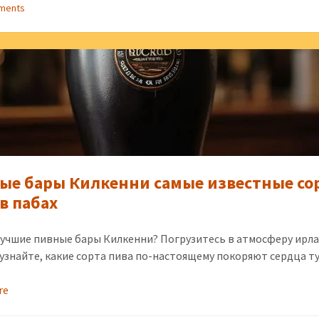
ments
ые бары Килкенни самые известные со
в пабах
учшие пивные бары Килкенни? Погрузитесь в атмосферу ирл
 узнайте, какие сорта пива по-настоящему покоряют сердца т
re