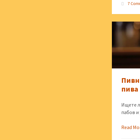
7 Com
Пивн
пива 
Ищете л
пабов и
Read Mo