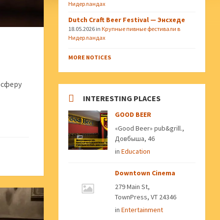
Нидерландах
Dutch Craft Beer Festival — Энсхеде
18.05.2026
in
Крупные пивные фестивали в
Нидерландах
MORE NOTICES
осферу
INTERESTING PLACES
GOOD BEER
«Good Beer» pub&grill.,
Довбыша, 46
in
Education
Downtown Cinema
279 Main St,
TownPress, VT 24346
in
Entertainment