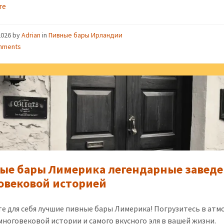
re
2026
by
Adrian
in
Пивные бары Ирландии
mments
ые бары Лимерика легендарные заведе
овековой историей
е для себя лучшие пивные бары Лимерика! Погрузитесь в атм
 многовековой истории и самого вкусного эля в вашей жизни.