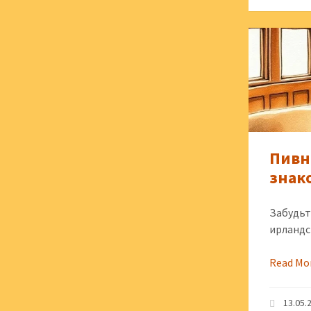
Пивн
знак
Забудьт
ирландс
Read Mo
13.05.