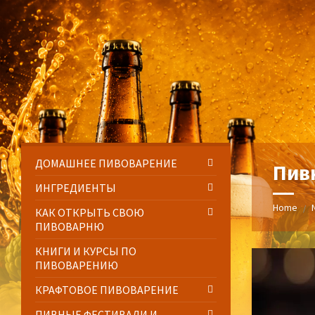
Skip
Skip
Skip
Skip
to
to
to
to
content
left
right
footer
sidebar
sidebar
ДОМАШНЕЕ ПИВОВАРЕНИЕ
Пив
ИНГРЕДИЕНТЫ
Home
/
КАК ОТКРЫТЬ СВОЮ
ПИВОВАРНЮ
КНИГИ И КУРСЫ ПО
ПИВОВАРЕНИЮ
КРАФТОВОЕ ПИВОВАРЕНИЕ
ПИВНЫЕ ФЕСТИВАЛИ И