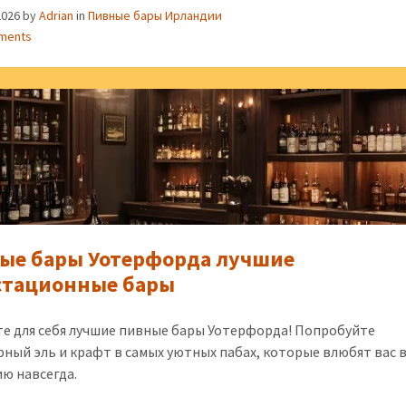
2026
by
Adrian
in
Пивные бары Ирландии
ments
ые бары Уотерфорда лучшие
стационные бары
е для себя лучшие пивные бары Уотерфорда! Попробуйте
рный эль и крафт в самых уютных пабах, которые влюбят вас 
ю навсегда.