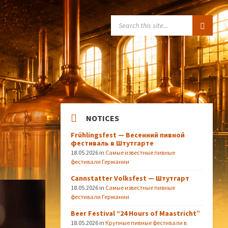
SEARCH:
NOTICES
Frühlingsfest — Весенний пивной
фестиваль в Штутгарте
18.05.2026
in
Самые известные пивные
фестивали Германии
Cannstatter Volksfest — Штутгарт
18.05.2026
in
Самые известные пивные
фестивали Германии
Beer Festival “24 Hours of Maastricht”
18.05.2026
in
Крупные пивные фестивали в