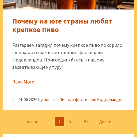
Почему на юге страны любят
крепкое пиво
Разгадаем загадку: почему крепкое пиво покорило
юг и как это зажигает пивные фестивали
Нидерландов. Присоединяйтесь к нашему
захватывающему туру!
Read More
01.06.2026
by
admin
in
Пивные фестивали Нидерландов
Пагинация
Назад
1
2
3
…
51
Далее
записей