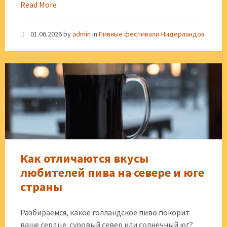
Read More
01.06.2026
by
admin
in
Пивные фестивали Нидерландов
Как отличаются вкусы
любителей пива на севере и юге
страны
Разбираемся, какое голландское пиво покорит
ваше сердце: суровый север или солнечный юг?