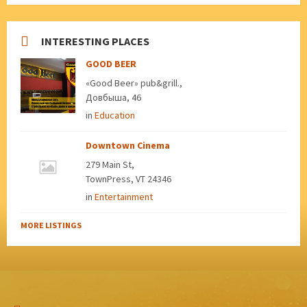
INTERESTING PLACES
GOOD BEER
«Good Beer» pub&grill.,
Довбыша, 46
in
Education
Downtown Cinema
279 Main St,
TownPress, VT 24346
in
Entertainment
MORE LISTINGS