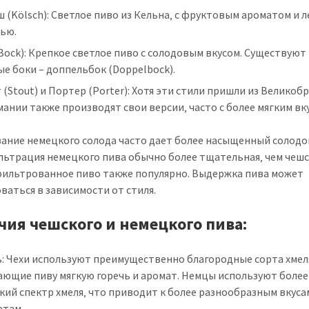
 (Kölsch): Светлое пиво из Кельна‚ с фруктовым ароматом и 
чью.
Bock): Крепкое светлое пиво с солодовым вкусом. Существуют
е боки – доппельбок (Doppelbock).
 (Stout) и Портер (Porter): Хотя эти стили пришли из Великоб
мании также производят свои версии‚ часто с более мягким вк
ание немецкого солода часто дает более насыщенный солод
ильтрация немецкого пива обычно более тщательная‚ чем чешс
фильтрованное пиво также популярно. Выдержка пива может
ваться в зависимости от стиля.
чия чешского и немецкого пива:
ь: Чехи используют преимущественно благородные сорта хмел
ающие пиву мягкую горечь и аромат. Немцы используют более
ий спектр хмеля‚ что приводит к более разнообразным вкуса
атам.