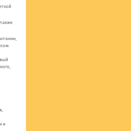
легкой
 также
ритании‚
усом.
овый
кого‚
я‚
м и