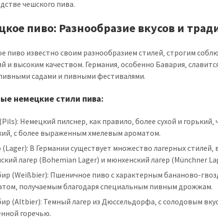
дстве чешского пива.
цкое пиво: Разнообразие вкусов и тра
е пиво известно своим разнообразием стилей‚ строгим собл
й и высоким качеством. Германия‚ особенно Бавария‚ славитс
пивными садами и пивными фестивалями.
ые немецкие стили пива:
(Pils): Немецкий пилснер‚ как правило‚ более сухой и горький‚ 
кий‚ с более выраженным хмелевым ароматом.
 (Lager): В Германии существует множество лагерных стилей‚
ский лагер (Bohemian Lager) и мюнхенский лагер (Münchner Lag
бир (Weißbier): Пшеничное пиво с характерным бананово-гво
атом‚ получаемым благодаря специальным пивным дрожжам.
ир (Altbier): Темный лагер из Дюссельдорфа‚ с солодовым вку
енной горечью.