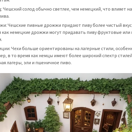
: Чешский солод обычно светлее‚ чем немецкий‚ что влияет на
пива.
жи: Чешские пивные дрожжи придают пиву более чистый вкус‚
я как немецкие дрожжи могут придавать пиву фруктовые или
.
иции: Чехи больше ориентированы на лагерные стили‚ особен
ер‚ в то время как немцы имеют более широкий спектр стилей
ая лагеры‚ эли и пшеничное пиво.