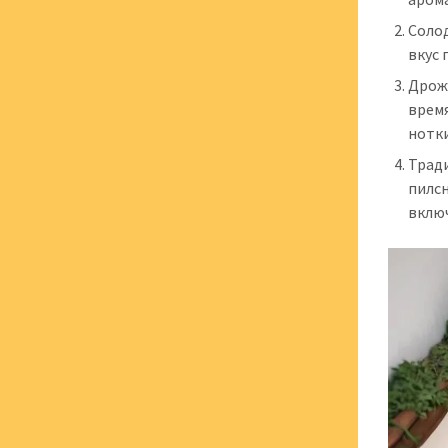
Солод
вкус 
Дрож
врем
нотки
Трад
пилсн
включ