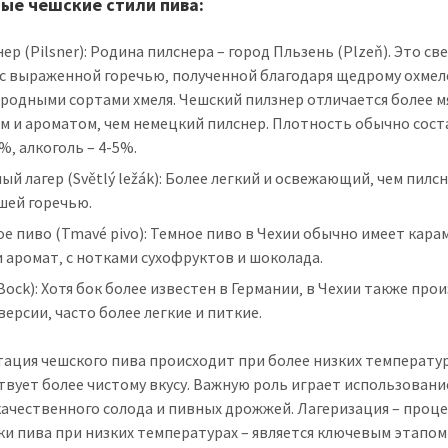
ые чешские стили пива:
ер (Pilsner): Родина пилснера – город Пльзень (Plzeň). Это св
 с выраженной горечью‚ полученной благодаря щедрому охме
родными сортами хмеля. Чешский пилзнер отличается более 
м и ароматом‚ чем немецкий пилснер. Плотность обычно сост
%‚ алкоголь – 4-5%.
ый лагер (Světlý ležák): Более легкий и освежающий‚ чем пилсн
шей горечью.
е пиво (Tmavé pivo): Темное пиво в Чехии обычно имеет кар
и аромат‚ с нотками сухофруктов и шоколада.
Bock): Хотя бок более известен в Германии‚ в Чехии также про
версии‚ часто более легкие и питкие.
ация чешского пива происходит при более низких температур
твует более чистому вкусу. Важную роль играет использовани
ачественного солода и пивных дрожжей. Лагеризация – проце
и пива при низких температурах – является ключевым этапом