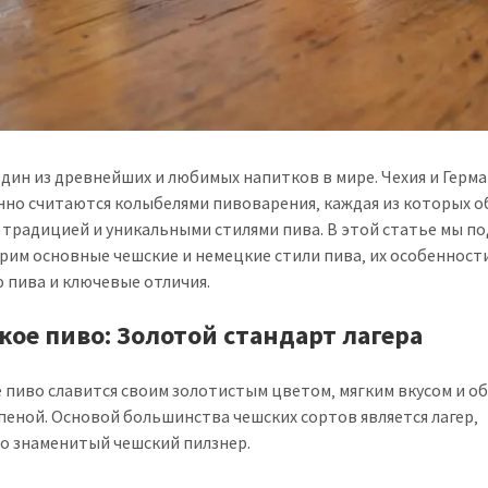
один из древнейших и любимых напитков в мире. Чехия и Герм
нно считаются колыбелями пивоварения‚ каждая из которых о
 традицией и уникальными стилями пива. В этой статье мы п
рим основные чешские и немецкие стили пива‚ их особенност
 пива и ключевые отличия.
кое пиво: Золотой стандарт лагера
 пиво славится своим золотистым цветом‚ мягким вкусом и о
пеной. Основой большинства чешских сортов является лагер‚
о знаменитый чешский пилзнер.