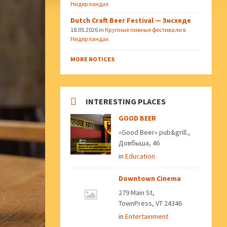
Нидерландах
Dutch Craft Beer Festival — Энсхеде
18.05.2026
in
Крупные пивные фестивали в
Нидерландах
MORE NOTICES
INTERESTING PLACES
GOOD BEER
«Good Beer» pub&grill.,
Довбыша, 46
in
Education
Downtown Cinema
279 Main St,
TownPress, VT 24346
in
Entertainment