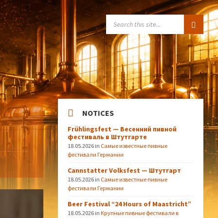
SEARCH:
NOTICES
Frühlingsfest — Весенний пивной
фестиваль в Штутгарте
18.05.2026
in
Самые известные пивные
фестивали Германии
Cannstatter Volksfest — Штутгарт
18.05.2026
in
Самые известные пивные
фестивали Германии
Beer Festival “24 Hours of Maastricht”
18.05.2026
in
Крупные пивные фестивали в