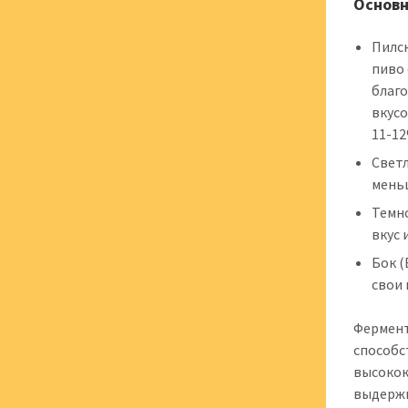
Основн
Пилсн
пиво
благо
вкусо
11-12
Светл
мень
Темно
вкус 
Бок (
свои 
Фермент
способс
высокок
выдержк