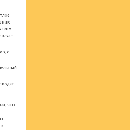
етлое
лению
мягким
авляет
ер‚ с
амельный
изводят
ах‚ что
е
сс
 в