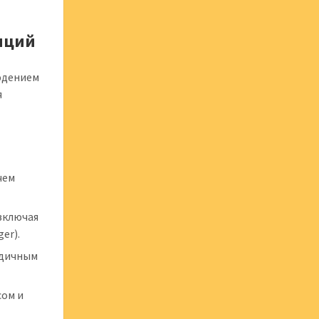
диций
юдением
я
чем
 включая
er).
здичным
сом и