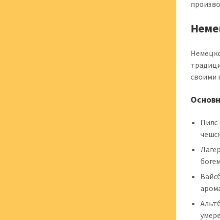
произво
Неме
Немецко
традици
своими 
Основн
Пилс 
чешс
Лагер
богем
Вайс
аром
Альтб
умер