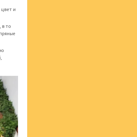
 цвет и
 в то
 пряные
но
‚