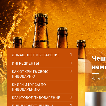
Skip
Skip
Skip
Skip
to
to
to
to
content
left
right
footer
sidebar
sidebar
ДОМАШНЕЕ ПИВОВАРЕНИЕ
Чешс
ИНГРЕДИЕНТЫ
нем
КАК ОТКРЫТЬ СВОЮ
ПИВОВАРНЮ
Home
/
КНИГИ И КУРСЫ ПО
ПИВОВАРЕНИЮ
КРАФТОВОЕ ПИВОВАРЕНИЕ
ПИВНЫЕ ФЕСТИВАЛИ И