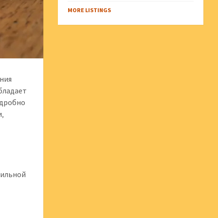
MORE LISTINGS
ания
бладает
одробно
и‚
бильной