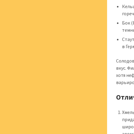
Кельш
горе
Бок (
темны
Стаут
в Гер
Солодов
вкус. Ф
хотя не
варьиро
Отли
Хмел
прид
широк
аром