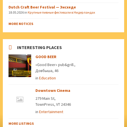
Dutch Craft Beer Festival — Энсхеде
18.05.2026
in
Крупные пивные фестивали в Нидерландах
MORE NOTICES
INTERESTING PLACES
GOOD BEER
«Good Beer» pub&grill.,
Довбыша, 46
in
Education
Downtown Cinema
279 Main St,
TownPress, VT 24346
in
Entertainment
MORE LISTINGS