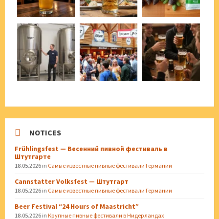
NOTICES
Frühlingsfest — Весенний пивной фестиваль в
Штутгарте
18.05.2026
in
Самые известные пивные фестивали Германии
Cannstatter Volksfest — Штутгарт
18.05.2026
in
Самые известные пивные фестивали Германии
Beer Festival “24 Hours of Maastricht”
18.05.2026
in
Крупные пивные фестивали в Нидерландах