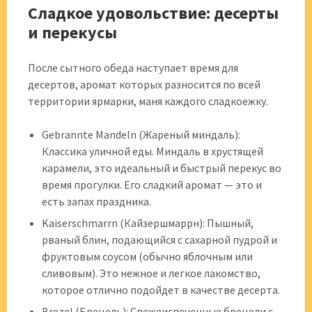
Сладкое удовольствие: десерты
и перекусы
После сытного обеда наступает время для
десертов, аромат которых разносится по всей
территории ярмарки, маня каждого сладкоежку.
Gebrannte Mandeln (Жареный миндаль):
Классика уличной еды. Миндаль в хрустящей
карамели, это идеальный и быстрый перекус во
время прогулки. Его сладкий аромат — это и
есть запах праздника.
Kaiserschmarrn (Кайзершмаррн): Пышный,
рваный блин, подающийся с сахарной пудрой и
фруктовым соусом (обычно яблочным или
сливовым). Это нежное и легкое лакомство,
которое отлично подойдет в качестве десерта.
Brezel (Брецель): Свежеиспеченные брецели с