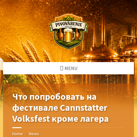
Skip
Skip
Skip
Skip
to
to
to
to
content
left
right
footer
sidebar
sidebar
MENU
Что попробовать на
фестивале Cannstatter
Volksfest кроме лагера
Home
News
/