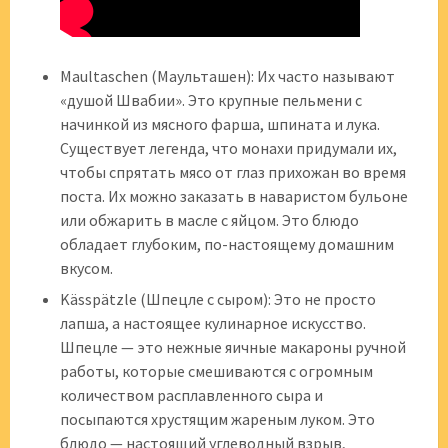
Maultaschen (Маульташен): Их часто называют
«душой Швабии». Это крупные пельмени с
начинкой из мясного фарша, шпината и лука.
Существует легенда, что монахи придумали их,
чтобы спрятать мясо от глаз прихожан во время
поста. Их можно заказать в наваристом бульоне
или обжарить в масле с яйцом. Это блюдо
обладает глубоким, по-настоящему домашним
вкусом.
Kässpätzle (Шпецле с сыром): Это не просто
лапша, а настоящее кулинарное искусство.
Шпецле — это нежные яичные макароны ручной
работы, которые смешиваются с огромным
количеством расплавленного сыра и
посыпаются хрустящим жареным луком. Это
блюдо — настоящий углеводный взрыв,