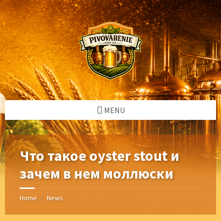
Skip
Skip
Skip
Skip
to
to
to
to
content
left
right
footer
sidebar
sidebar
MENU
Что такое oyster stout и
зачем в нем моллюски
Home
News
/