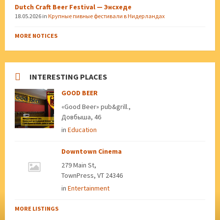
Dutch Craft Beer Festival — Энсхеде
18.05.2026
in
Крупные пивные фестивали в Нидерландах
MORE NOTICES
INTERESTING PLACES
GOOD BEER
«Good Beer» pub&grill.,
Довбыша, 46
in
Education
Downtown Cinema
279 Main St,
TownPress, VT 24346
in
Entertainment
MORE LISTINGS