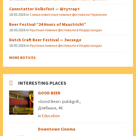
Cannstatter Volksfest — Штутгарт
18.05.2026
in
Самые известные пивные фестивали Германии
Beer Festival “24 Hours of Maastricht”
18.05.2026
in
Крупные пивные фестивали в Нидерландах
Dutch Craft Beer Festival — Энсхеде
18.05.2026
in
Крупные пивные фестивали в Нидерландах
MORE NOTICES
INTERESTING PLACES
GOOD BEER
«Good Beer» pub&grill.,
Довбыша, 46
in
Education
Downtown Cinema