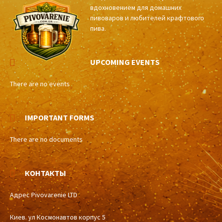
вдохновением для домашних
пивоваров и любителей крафтового
пива.
UPCOMING EVENTS
There are no events
IMPORTANT FORMS
There are no documents
КОНТАКТЫ
Адрес Pivovarenie LTD
Киев. ул Космонавтов корпус 5