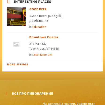
INTERESTING PLACES
GOOD BEER
«Good Beer» pub&grill.,
Довбыша, 46
in
Education
Downtown Cinema
279 Main St,
TownPress, VT 24346
in
Entertainment
MORE LISTINGS
ВСЕ ПРО ПИВОВАРЕНИЕ
Мы делимся знаниями, рецептами и