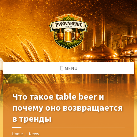
Skip
Skip
Skip
Skip
to
to
to
to
content
left
right
footer
sidebar
sidebar
MENU
Что такое table beer и
почему оно возвращается
в тренды
Home
News
/