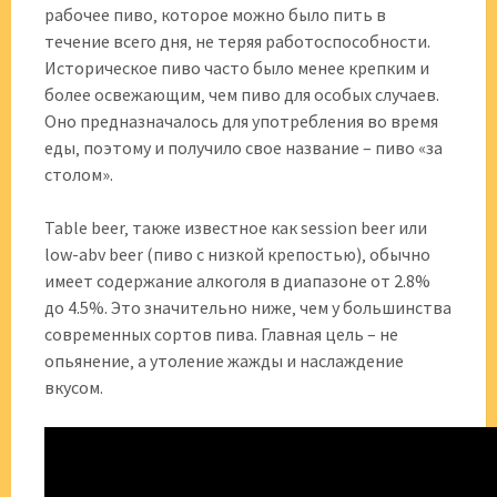
рабочее пиво‚ которое можно было пить в
течение всего дня‚ не теряя работоспособности.
Историческое пиво часто было менее крепким и
более освежающим‚ чем пиво для особых случаев.
Оно предназначалось для употребления во время
еды‚ поэтому и получило свое название – пиво «за
столом».
Table beer‚ также известное как session beer или
low-abv beer (пиво с низкой крепостью)‚ обычно
имеет содержание алкоголя в диапазоне от 2.8%
до 4.5%. Это значительно ниже‚ чем у большинства
современных сортов пива. Главная цель – не
опьянение‚ а утоление жажды и наслаждение
вкусом.