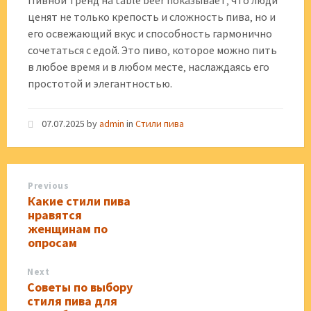
Пивной тренд на table beer показывает‚ что люди
ценят не только крепость и сложность пива‚ но и
его освежающий вкус и способность гармонично
сочетаться с едой. Это пиво‚ которое можно пить
в любое время и в любом месте‚ наслаждаясь его
простотой и элегантностью.
07.07.2025
by
admin
in
Стили пива
Previous
Какие стили пива
нравятся
женщинам по
опросам
Next
Советы по выбору
стиля пива для