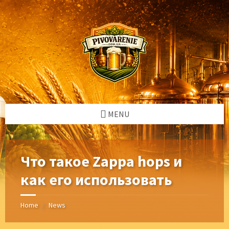
Skip
Skip
Skip
Skip
to
to
to
to
content
left
right
footer
sidebar
sidebar
MENU
Что такое Zappa hops и
как его использовать
Home
News
/