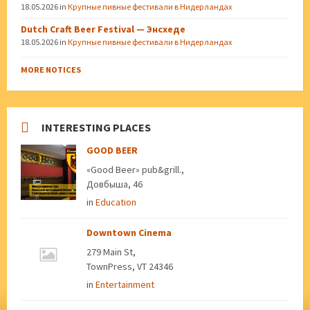
18.05.2026
in
Крупные пивные фестивали в Нидерландах
Dutch Craft Beer Festival — Энсхеде
18.05.2026
in
Крупные пивные фестивали в Нидерландах
MORE NOTICES
INTERESTING PLACES
GOOD BEER
«Good Beer» pub&grill.,
Довбыша, 46
in
Education
Downtown Cinema
279 Main St,
TownPress, VT 24346
in
Entertainment