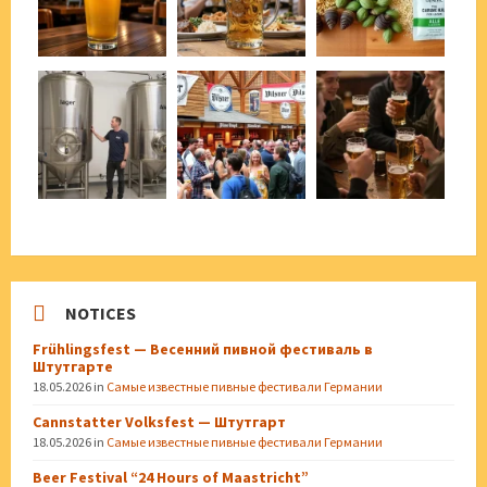
NOTICES
Frühlingsfest — Весенний пивной фестиваль в
Штутгарте
18.05.2026
in
Самые известные пивные фестивали Германии
Cannstatter Volksfest — Штутгарт
18.05.2026
in
Самые известные пивные фестивали Германии
Beer Festival “24 Hours of Maastricht”