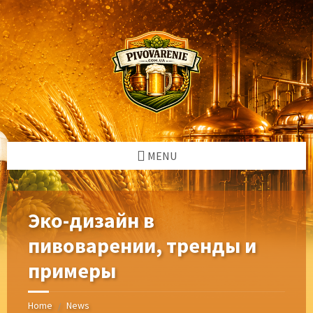
Skip
Skip
Skip
Skip
to
to
to
to
content
left
right
footer
sidebar
sidebar
MENU
Эко-дизайн в
пивоварении, тренды и
примеры
Home
News
/