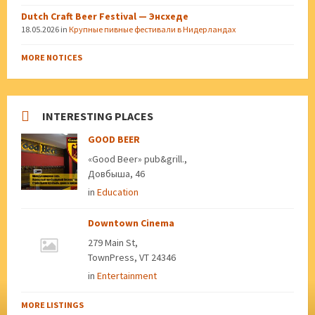
Dutch Craft Beer Festival — Энсхеде
18.05.2026
in
Крупные пивные фестивали в Нидерландах
MORE NOTICES
INTERESTING PLACES
GOOD BEER
«Good Beer» pub&grill.,
Довбыша, 46
in
Education
Downtown Cinema
279 Main St,
TownPress, VT 24346
in
Entertainment
MORE LISTINGS