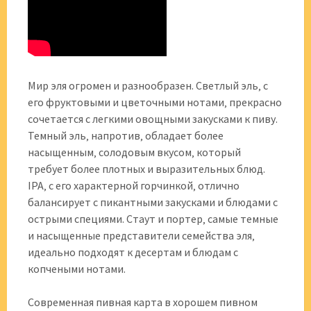
Мир эля огромен и разнообразен. Светлый эль‚ с
его фруктовыми и цветочными нотами‚ прекрасно
сочетается с легкими овощными закусками к пиву.
Темный эль‚ напротив‚ обладает более
насыщенным‚ солодовым вкусом‚ который
требует более плотных и выразительных блюд.
IPA‚ с его характерной горчинкой‚ отлично
балансирует с пикантными закусками и блюдами с
острыми специями. Стаут и портер‚ самые темные
и насыщенные представители семейства эля‚
идеально подходят к десертам и блюдам с
копчеными нотами.
Современная пивная карта в хорошем пивном