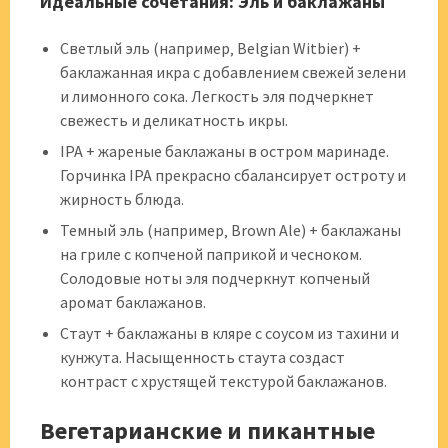
Идеальные сочетания: Эль и баклажаны
Светлый эль (например‚ Belgian Witbier) +
баклажанная икра с добавлением свежей зелени
и лимонного сока. Легкость эля подчеркнет
свежесть и деликатность икры.
IPA + жареные баклажаны в остром маринаде.
Горчинка IPA прекрасно сбалансирует остроту и
жирность блюда.
Темный эль (например‚ Brown Ale) + баклажаны
на гриле с копченой паприкой и чесноком.
Солодовые ноты эля подчеркнут копченый
аромат баклажанов.
Стаут + баклажаны в кляре с соусом из тахини и
кунжута. Насыщенность стаута создаст
контраст с хрустящей текстурой баклажанов.
Вегетарианские и пикантные