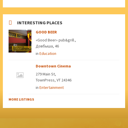
INTERESTING PLACES
GOOD BEER
«Good Beer» pub&grill.,
Довбыша, 46
in
Education
Downtown Cinema
279 Main St,
TownPress, VT 24346
in
Entertainment
MORE LISTINGS