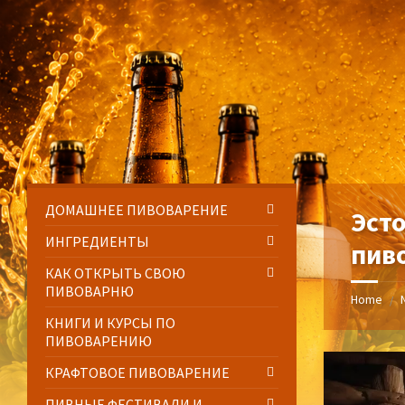
Skip
Skip
Skip
Skip
to
to
to
to
content
left
right
footer
sidebar
sidebar
ДОМАШНЕЕ ПИВОВАРЕНИЕ
Эст
ИНГРЕДИЕНТЫ
пив
КАК ОТКРЫТЬ СВОЮ
ПИВОВАРНЮ
Home
/
КНИГИ И КУРСЫ ПО
ПИВОВАРЕНИЮ
КРАФТОВОЕ ПИВОВАРЕНИЕ
ПИВНЫЕ ФЕСТИВАЛИ И