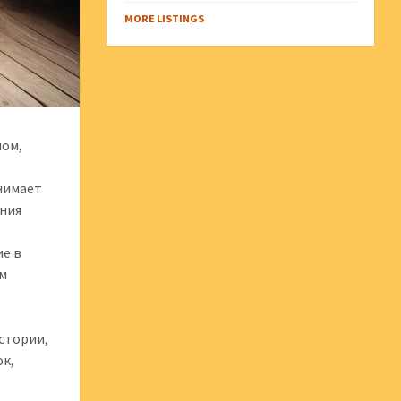
MORE LISTINGS
ном,
нимает
ения
ие в
ым
стории,
ок,