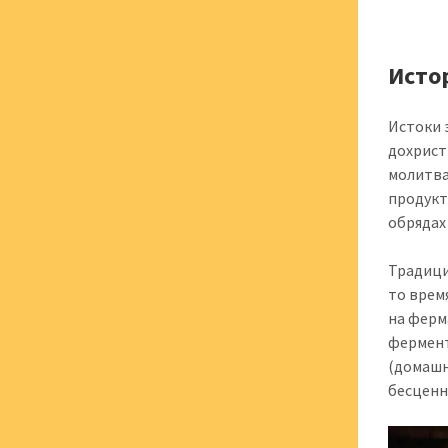
Исто
Истоки 
дохрист
молитва
продукт
обрядах
Традици
то врем
на ферм
фермент
(домашн
бесценн