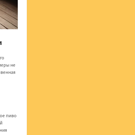
и
го
меры не
твенная
ое пиво
ой
ния