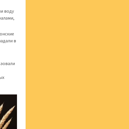
ли воду
ралами,
тонские
адали в
ьзовали
ых