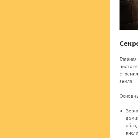
Секр
Главная
чистоте
стремил
земля․
Основны
Зерно
доми
обла
кисли