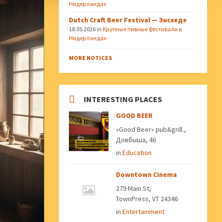
Нидерландах
Dutch Craft Beer Festival — Энсхеде
18.05.2026
in
Крупные пивные фестивали в
Нидерландах
MORE NOTICES
INTERESTING PLACES
GOOD BEER
«Good Beer» pub&grill.,
Довбыша, 46
in
Education
Downtown Cinema
279 Main St,
TownPress, VT 24346
in
Entertainment