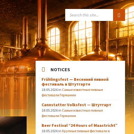
SEARCH:
NOTICES
Frühlingsfest — Весенний пивной
фестиваль в Штутгарте
18.05.2026
in
Самые известные пивные
фестивали Германии
Cannstatter Volksfest — Штутгарт
18.05.2026
in
Самые известные пивные
фестивали Германии
Beer Festival “24 Hours of Maastricht”
18.05.2026
in
Крупные пивные фестивали в