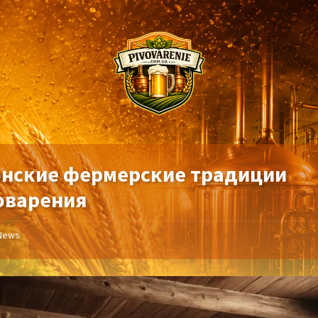
онские фермерские традиции
оварения
News