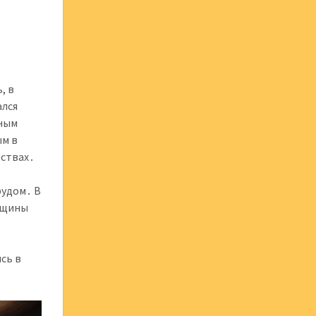
, в
ался
чным
ым в
ествах․
рудом․ В
нщины
сь в