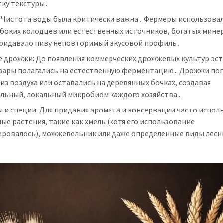
тку текстуры․
: Чистота воды была критически важна․ Фермеры использова
убоких колодцев или естественных источников, богатых мине
придавало пиву неповторимый вкусовой профиль․
е дрожжи: До появления коммерческих дрожжевых культур эс
вары полагались на естественную ферментацию․ Дрожжи поп
 из воздуха или оставались на деревянных бочках, создавая
альный, локальный микробиом каждого хозяйства․
 и специи: Для придания аромата и консервации часто испол
ые растения, такие как хмель (хотя его использование
ировалось), можжевельник или даже определенные виды лесн
․