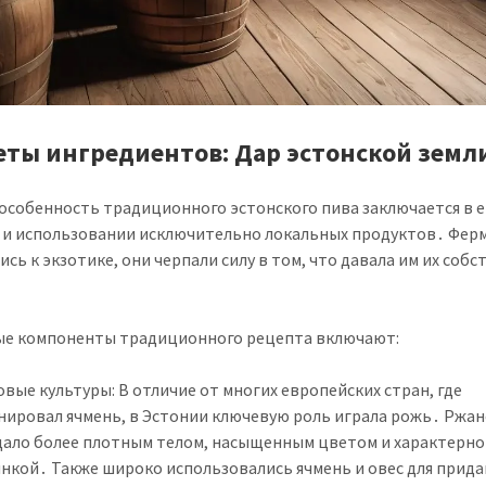
еты ингредиентов: Дар эстонской земл
 особенность традиционного эстонского пива заключается в е
 и использовании исключительно локальных продуктов․ Фер
ись к экзотике, они черпали силу в том, что давала им их собс
е компоненты традиционного рецепта включают:
вые культуры: В отличие от многих европейских стран, где
нировал ячмень, в Эстонии ключевую роль играла рожь․ Ржан
дало более плотным телом, насыщенным цветом и характерн
нкой․ Также широко использовались ячмень и овес для прида