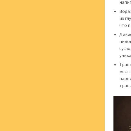
напи
Вода
из гл
что 
Дики
пиво
сусло
уник
Травы
местн
варь
трав