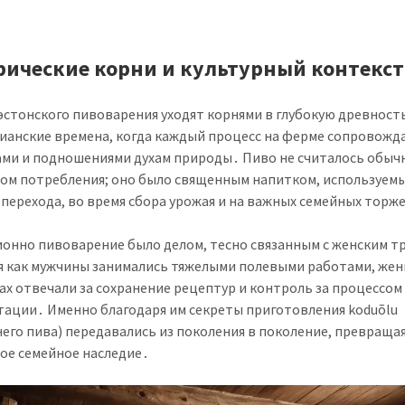
рические корни и культурный контекст
эстонского пивоварения уходят корнями в глубокую древность
ианские времена, когда каждый процесс на ферме сопровожд
ми и подношениями духам природы․ Пиво не считалось обы
ом потребления; оно было священным напитком, используем
 перехода, во время сбора урожая и на важных семейных торж
онно пивоварение было делом, тесно связанным с женским т
я как мужчины занимались тяжелыми полевыми работами, же
ах отвечали за сохранение рецептур и контроль за процессом
ации․ Именно благодаря им секреты приготовления koduõlu
его пива) передавались из поколения в поколение, превращая
ое семейное наследие․