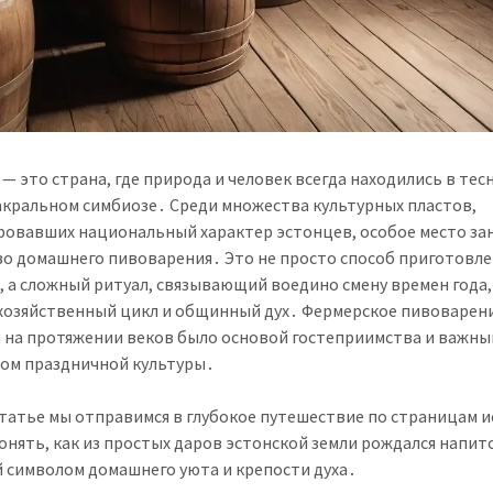
 — это страна, где природа и человек всегда находились в тес
акральном симбиозе․ Среди множества культурных пластов,
овавших национальный характер эстонцев, особое место за
во домашнего пивоварения․ Это не просто способ приготовл
, а сложный ритуал, связывающий воедино смену времен года,
хозяйственный цикл и общинный дух․ Фермерское пивоварен
 на протяжении веков было основой гостеприимства и важн
ом праздничной культуры․
статье мы отправимся в глубокое путешествие по страницам и
онять, как из простых даров эстонской земли рождался напит
 символом домашнего уюта и крепости духа․