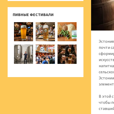
ПИВНЫЕ ФЕСТИВАЛИ
Эстония
почти с
сформир
искусст
напитка
сельско
Эстонии
элемент
В этой 
чтобы п
ставший