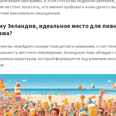
дром вашей программы. В этой статье мы подробно разберем,
ятия стоит посетить, что именно пробовать и как сделать в
твие максимально насыщенным.
му Зеландия, идеальное место для пив
зма?
чем мы перейдем к конкретным датам и названиям, стоит поня
кальность местного пивоварения. Зеландское пиво обладает 
римым характером, который формируется под влиянием неск
в: