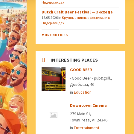
Нидерландах
Dutch Craft Beer Festival — Энсхеде
18.05.2026
in
Крупные пивные фестивали в
Нидерландах
MORE NOTICES
INTERESTING PLACES
GOOD BEER
«Good Beer» pub&grill.,
Довбыша, 46
in
Education
Downtown Cinema
279 Main St,
TownPress, VT 24346
in
Entertainment