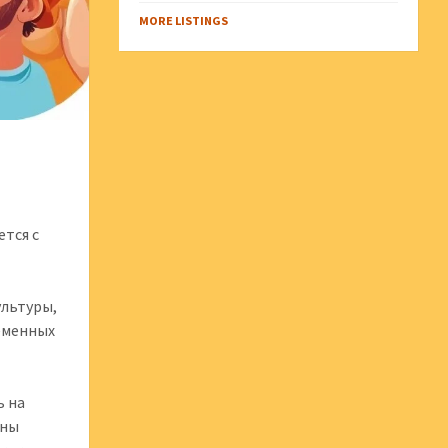
MORE LISTINGS
тся с
ультуры,
еменных
ь на
жны