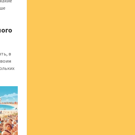
 какие
аше
ного
ть, в
своим
ольких