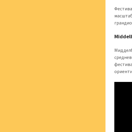
Фестива
масштаб
грандио
Middel
Мидделб
среднев
фестива
ориенти