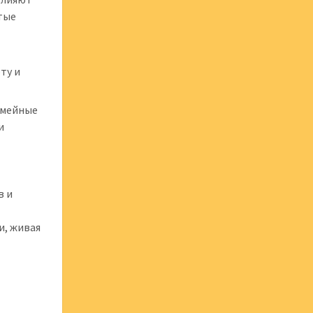
тые
ту и
емейные
и
в и
и, живая