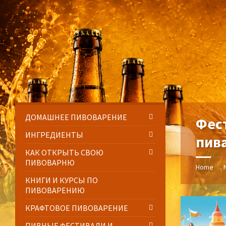
Skip
Skip
Skip
Skip
to
to
to
to
content
left
right
footer
sidebar
sidebar
ДОМАШНЕЕ ПИВОВАРЕНИЕ
Фес
ИНГРЕДИЕНТЫ
пив
КАК ОТКРЫТЬ СВОЮ
ПИВОВАРНЮ
Home
/
КНИГИ И КУРСЫ ПО
ПИВОВАРЕНИЮ
КРАФТОВОЕ ПИВОВАРЕНИЕ
ПИВНЫЕ ФЕСТИВАЛИ И