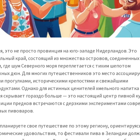
я, это не просто провинция на юго-западе Нидерландов. Это
льный край, состоящий из множества островов, соединенных
, где шум Северного моря переплетается с тихим шепотом
ных дюн. Для многих путешественников это место ассоциируе
и прогулками, историческими крепостями и свежайшими
дуктами. Однако для истинных ценителей хмельного напитка
я скрывает гораздо больше — это настоящий центр пивной к
диции предков встречаются с дерзкими экспериментами совр
ых пивоваров.
 планируете свое путешествие по этому региону, ориентируяс
омические удовольствия, то фестивали пива в Зеландии дол