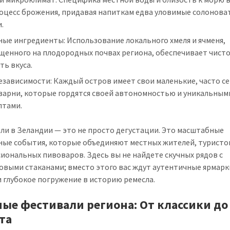
роцесс брожения, придавая напиткам едва уловимые солонова
.
ые ингредиенты: Использование локального хмеля и ячменя,
щенного на плодородных почвах региона, обеспечивает чисто
ть вкуса.
езависимости: Каждый остров имеет свои маленькие, часто с
варни, которые гордятся своей автономностью и уникальным
птами.
ли в Зеландии — это не просто дегустации. Это масштабные
ные события, которые объединяют местных жителей, туристо
иональных пивоваров. Здесь вы не найдете скучных рядов с
овыми стаканами; вместо этого вас ждут аутентичные ярмарк
и глубокое погружение в историю ремесла.
ные фестивали региона: От классики до
та