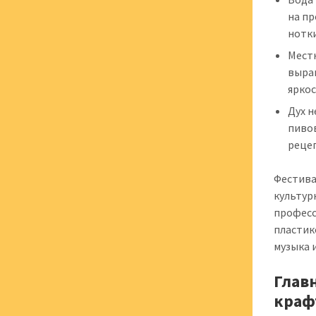
на п
нотки
Местн
выра
яркос
Дух н
пиво
реце
Фестива
культур
професс
пластик
музыка 
Глав
краф