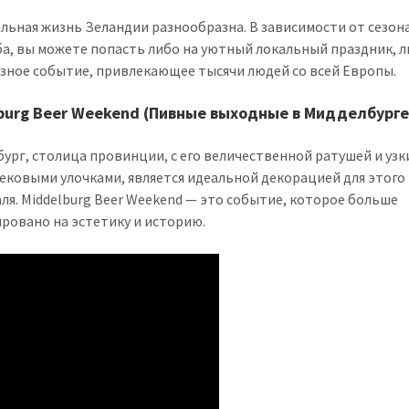
льная жизнь Зеландии разнообразна. В зависимости от сезона
а, вы можете попасть либо на уютный локальный праздник, л
зное событие, привлекающее тысячи людей со всей Европы.
burg Beer Weekend (Пивные выходные в Мидделбурге
ург, столица провинции, с его величественной ратушей и уз
ековыми улочками, является идеальной декорацией для этого
ля. Middelburg Beer Weekend — это событие, которое больше
ровано на эстетику и историю.