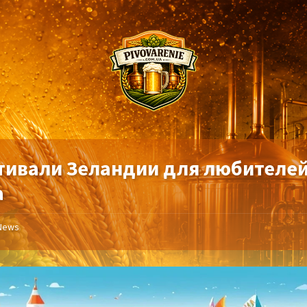
тивали Зеландии для любителе
а
News