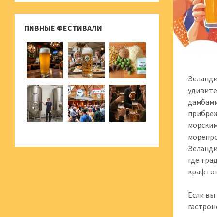
ПИВНЫЕ ФЕСТИВАЛИ
Зеланди
удивите
дамбами
прибреж
морским
морепро
Зеланди
где тра
крафтов
Если вы
гастрон