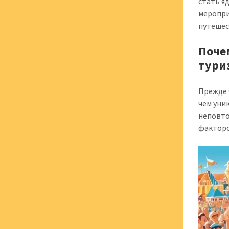
стать я
меропри
путешес
Поче
тури
Прежде 
чем уни
неповто
факторо