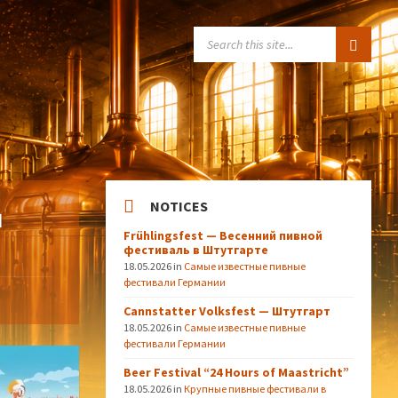
SEARCH:
NOTICES
й
Frühlingsfest — Весенний пивной
фестиваль в Штутгарте
18.05.2026
in
Самые известные пивные
фестивали Германии
Cannstatter Volksfest — Штутгарт
18.05.2026
in
Самые известные пивные
фестивали Германии
Beer Festival “24 Hours of Maastricht”
18.05.2026
in
Крупные пивные фестивали в