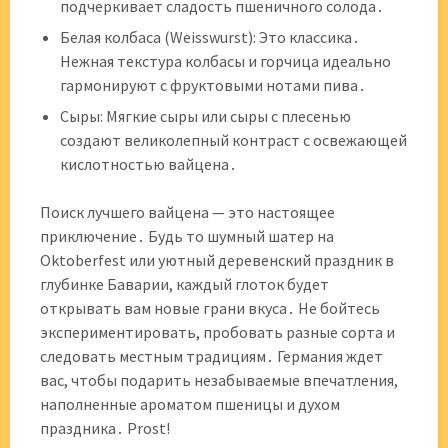
подчеркивает сладость пшеничного солода․
Белая колбаса (Weisswurst): Это классика․
Нежная текстура колбасы и горчица идеально
гармонируют с фруктовыми нотами пива․
Сыры: Мягкие сыры или сыры с плесенью
создают великолепный контраст с освежающей
кислотностью вайцена․
Поиск лучшего вайцена — это настоящее
приключение․ Будь то шумный шатер на
Oktoberfest или уютный деревенский праздник в
глубинке Баварии, каждый глоток будет
открывать вам новые грани вкуса․ Не бойтесь
экспериментировать, пробовать разные сорта и
следовать местным традициям․ Германия ждет
вас, чтобы подарить незабываемые впечатления,
наполненные ароматом пшеницы и духом
праздника․ Prost!