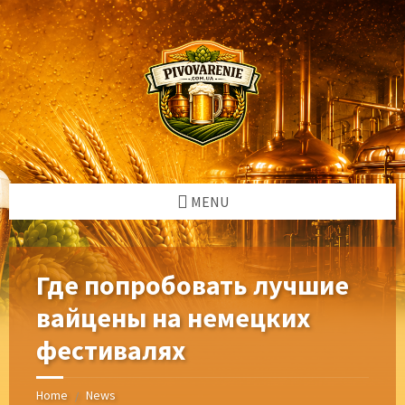
Skip
Skip
Skip
Skip
to
to
to
to
content
left
right
footer
sidebar
sidebar
MENU
Где попробовать лучшие
вайцены на немецких
фестивалях
Home
News
/