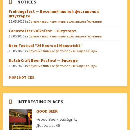
NOTICES
Frühlingsfest — Весенний пивной фестиваль в
Штутгарте
18.05.2026
in
Самые известные пивные фестивали Германии
Cannstatter Volksfest — Штутгарт
18.05.2026
in
Самые известные пивные фестивали Германии
Beer Festival “24 Hours of Maastricht”
18.05.2026
in
Крупные пивные фестивали в Нидерландах
Dutch Craft Beer Festival — Энсхеде
18.05.2026
in
Крупные пивные фестивали в Нидерландах
MORE NOTICES
INTERESTING PLACES
GOOD BEER
«Good Beer» pub&grill.,
Довбыша, 46