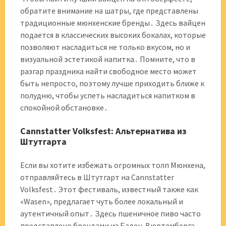
обратите внимание на шатры, где представлены
традиционные мюнхенские бренды․ Здесь вайцен
подается в классических высоких бокалах, которые
позволяют насладиться не только вкусом, но и
визуальной эстетикой напитка․ Помните, что в
разгар праздника найти свободное место может
быть непросто, поэтому лучше приходить ближе к
полудню, чтобы успеть насладиться напитком в
спокойной обстановке․
Cannstatter Volksfest: Альтернатива из
Штутгарта
Если вы хотите избежать огромных толп Мюнхена,
отправляйтесь в Штутгарт на Cannstatter
Volksfest․ Этот фестиваль, известный также как
«Wasen», предлагает чуть более локальный и
аутентичный опыт․ Здесь пшеничное пиво часто
представлено брендами из Баден-Вюртемберга,