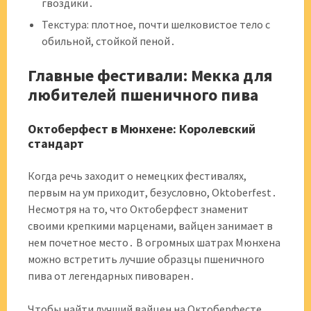
гвоздики․
Текстура: плотное, почти шелковистое тело с
обильной, стойкой пеной․
Главные фестивали: Мекка для
любителей пшеничного пива
Октоберфест в Мюнхене: Королевский
стандарт
Когда речь заходит о немецких фестивалях,
первым на ум приходит, безусловно, Oktoberfest․
Несмотря на то, что Октоберфест знаменит
своими крепкими марценами, вайцен занимает в
нем почетное место․ В огромных шатрах Мюнхена
можно встретить лучшие образцы пшеничного
пива от легендарных пивоварен․
Чтобы найти лучший вайцен на Октоберфесте,