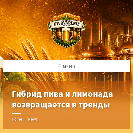
Skip
Skip
Skip
Skip
to
to
to
to
content
left
right
footer
sidebar
sidebar
MENU
Гибрид пива и лимонада
возвращается в тренды
Home
News
/