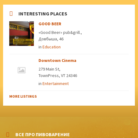
INTERESTING PLACES
GOOD BEER
«Good Beer» pub&grill.,
Довбыша, 46
in
Education
Downtown Cinema
279 Main St,
TownPress, VT 24346
in
Entertainment
MORE LISTINGS
ВСЕ ПРО ПИВОВАРЕНИЕ