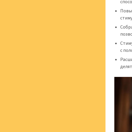
спос
Повы
стим
Собр
позв
Стим
с по
Расш
делят