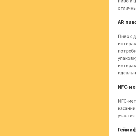
пиво и 
отличны
AR пив
Пиво с 
интерак
потреби
упаковк
интерак
идеальн
NFC-ме
NFC-мет
касании
участия
Геймиф