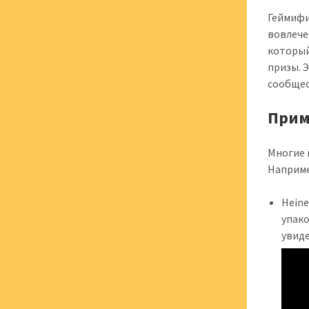
Геймифи
вовлече
который
призы. 
сообщес
Прим
Многие 
Наприме
Hein
упако
увид