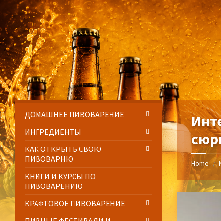
Skip
Skip
Skip
Skip
to
to
to
to
content
left
right
footer
sidebar
sidebar
ДОМАШНЕЕ ПИВОВАРЕНИЕ
Инт
ИНГРЕДИЕНТЫ
сюр
КАК ОТКРЫТЬ СВОЮ
ПИВОВАРНЮ
Home
/
КНИГИ И КУРСЫ ПО
ПИВОВАРЕНИЮ
КРАФТОВОЕ ПИВОВАРЕНИЕ
ПИВНЫЕ ФЕСТИВАЛИ И