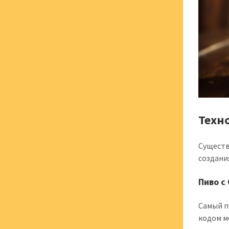
Техн
Существ
создани
Пиво с
Самый п
кодом м