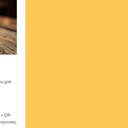
ы для
 с QR-
еоролик,