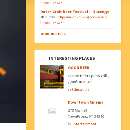
Нидерландах
Dutch Craft Beer Festival — Энсхеде
18.05.2026
in
Крупные пивные фестивали в
Нидерландах
MORE NOTICES
INTERESTING PLACES
GOOD BEER
«Good Beer» pub&grill.,
Довбыша, 46
in
Education
Downtown Cinema
279 Main St,
TownPress, VT 24346
in
Entertainment