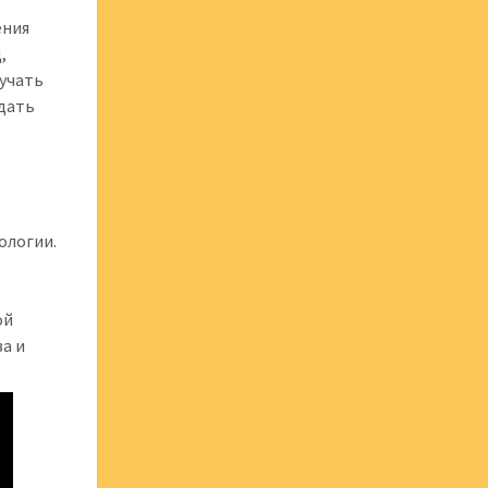
ения
,
лучать
здать
ологии.
ой
а и