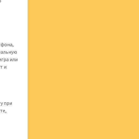
о
тфона,
еальную
игра или
т и
у при
те,