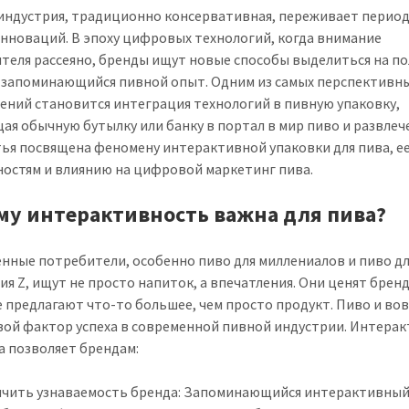
индустрия, традиционно консервативная, переживает перио
инноваций. В эпоху цифровых технологий, когда внимание
теля рассеяно, бренды ищут новые способы выделиться на по
 запоминающийся пивной опыт. Одним из самых перспективн
ений становится интеграция технологий в пивную упаковку,
ая обычную бутылку или банку в портал в мир пиво и развлеч
тья посвящена феномену интерактивной упаковки для пива, е
остям и влиянию на цифровой маркетинг пива.
му интерактивность важна для пива?
нные потребители, особенно пиво для миллениалов и пиво д
ия Z, ищут не просто напиток, а впечатления. Они ценят брен
 предлагают что-то большее, чем просто продукт. Пиво и во
вой фактор успеха в современной пивной индустрии. Интера
а позволяет брендам:
ичить узнаваемость бренда: Запоминающийся интерактивны