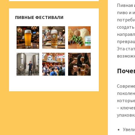
Пивная 
пиво и 
ПИВНЫЕ ФЕСТИВАЛИ
потреби
создать
направл
превращ
Эта ста
возможн
Поче
Совреме
поколен
которые
– ключе
упаковк
Увел