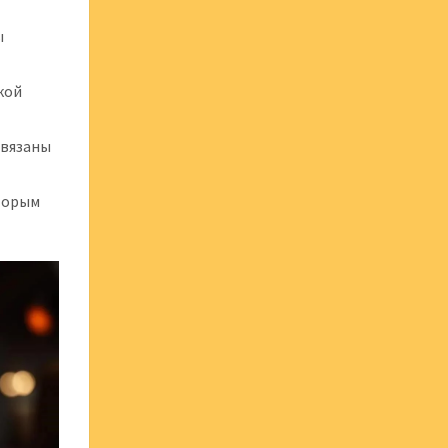
ы
кой
связаны
оторым