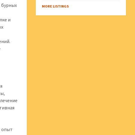
д бурных
MORE LISTINGS
лке и
ых
ений.
е
ля
ды,
влечение
ктивная
й опыт