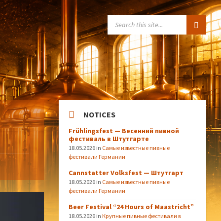
SEARCH:
NOTICES
Frühlingsfest — Весенний пивной
фестиваль в Штутгарте
18.05.2026
in
Самые известные пивные
фестивали Германии
Cannstatter Volksfest — Штутгарт
18.05.2026
in
Самые известные пивные
фестивали Германии
Beer Festival “24 Hours of Maastricht”
18.05.2026
in
Крупные пивные фестивали в