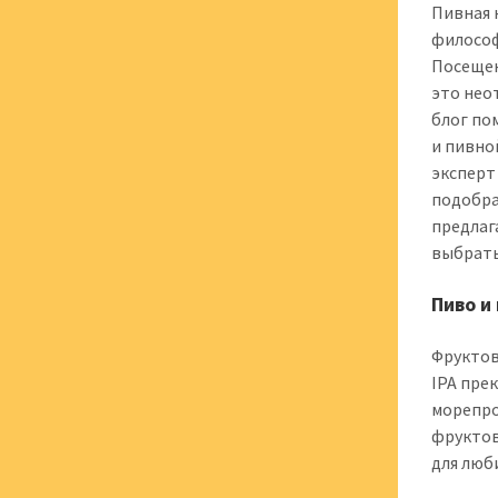
Пивная 
философ
Посещен
это нео
блог по
и пивно
эксперт
подобра
предлаг
выбрать
Пиво и
Фруктов
IPA прек
морепро
фруктов
для люб