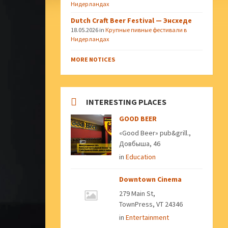
Нидерландах
Dutch Craft Beer Festival — Энсхеде
18.05.2026
in
Крупные пивные фестивали в
Нидерландах
MORE NOTICES
INTERESTING PLACES
GOOD BEER
«Good Beer» pub&grill.,
Довбыша, 46
in
Education
Downtown Cinema
279 Main St,
TownPress, VT 24346
in
Entertainment