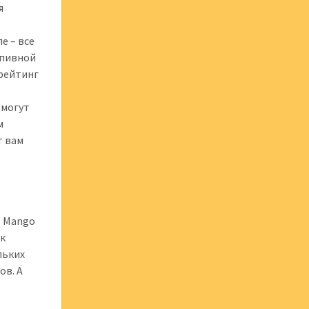
я
е – все
 пивной
 рейтинг
омогут
м
т вам
, Mango
 к
льких
ов. А