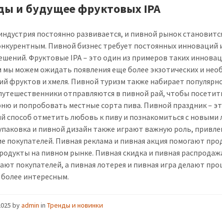
ды и будущее фруктовых IPA
индустрия постоянно развивается, и пивной рынок становитс
онкурентным. Пивной бизнес требует постоянных инноваций 
ешений. Фруктовые IPA – это один из примеров таких инновац
 мы можем ожидать появления еще более экзотических и не
ий фруктов и хмеля. Пивной туризм также набирает популярно
путешественники отправляются в пивной рай, чтобы посетит
ню и попробовать местные сорта пива. Пивной праздник – э
й способ отметить любовь к пиву и познакомиться с новыми
упаковка и пивной дизайн также играют важную роль, привле
е покупателей. Пивная реклама и пивная акция помогают про
родукты на пивном рынке. Пивная скидка и пивная распродаж
ают покупателей, а пивная лотерея и пивная игра делают про
 более интересным.
2025
by
admin
in
Тренды и новинки