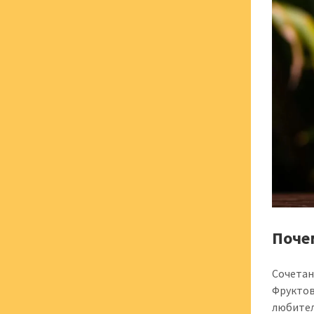
Поче
Сочетан
Фруктов
любител