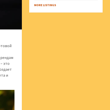
MORE LISTINGS
фтовой
трендам
 – это
создает
ета и