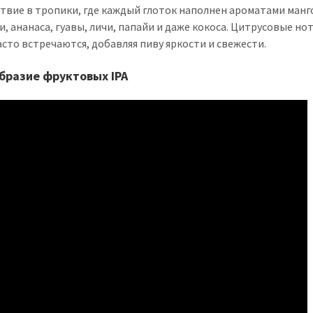
твие в тропики, где каждый глоток наполнен ароматами манг
и, ананаса, гуавы, личи, папайи и даже кокоса. Цитрусовые но
асто встречаются, добавляя пиву яркости и свежести.
бразие фруктовых IPA