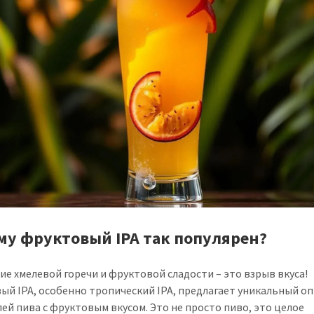
му фруктовый IPA так популярен?
ие хмелевой горечи и фруктовой сладости – это взрыв вкуса!
ый IPA, особенно тропический IPA, предлагает уникальный оп
ей пива с фруктовым вкусом. Это не просто пиво, это целое