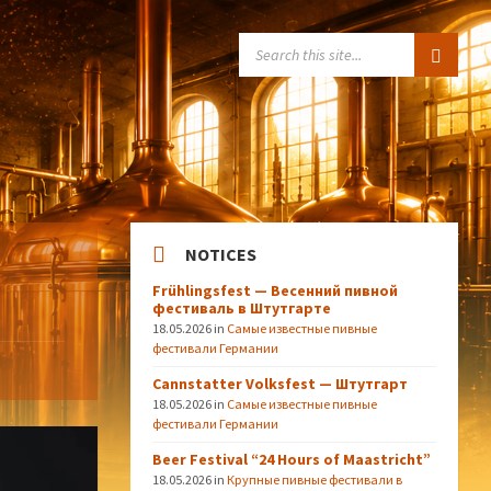
SEARCH:
NOTICES
Frühlingsfest — Весенний пивной
фестиваль в Штутгарте
18.05.2026
in
Самые известные пивные
фестивали Германии
Cannstatter Volksfest — Штутгарт
18.05.2026
in
Самые известные пивные
фестивали Германии
Beer Festival “24 Hours of Maastricht”
18.05.2026
in
Крупные пивные фестивали в