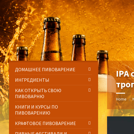
Skip
Skip
Skip
Skip
to
to
to
to
content
left
right
footer
sidebar
sidebar
ДОМАШНЕЕ ПИВОВАРЕНИЕ
IPA
ИНГРЕДИЕНТЫ
тро
КАК ОТКРЫТЬ СВОЮ
ПИВОВАРНЮ
Home
/
КНИГИ И КУРСЫ ПО
ПИВОВАРЕНИЮ
КРАФТОВОЕ ПИВОВАРЕНИЕ
ПИВНЫЕ ФЕСТИВАЛИ И