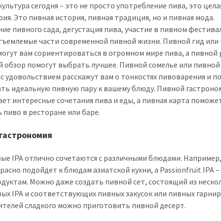
культура сегодня – это не просто употребление пива, это цела
ия. Это пивная история, пивная традиция, но и пивная мода.
ие пивного сада, дегустация пива, участие в пивном фестивал
тъемлемые части современной пивной жизни. Пивной гид или
могут вам сориентироваться в огромном мире пива, а пивной
й обзор помогут выбрать лучшее. Пивной сомелье или пивной
 с удовольствием расскажут вам о тонкостях пивоварения и п
ть идеальную пивную пару к вашему блюду. Пивной гастроно
ает интересные сочетания пива и еды, а пивная карта поможе
 пиво в ресторане или баре.
 гастрономия
ые IPA отлично сочетаются с различными блюдами. Например
расно подойдет к блюдам азиатской кухни, а Passionfruit IPA –
дуктам. Можно даже создать пивной сет, состоящий из неско
ых IPA и соответствующих пивных закусок или пивных гарнир
ителей сладкого можно приготовить пивной десерт.