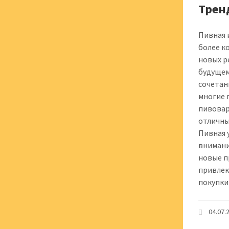
Трен
Пивная 
более к
новых р
будущем
сочетан
многие 
пивовар
отличны
Пивная 
внимани
новые п
привлек
покупки
04.07.