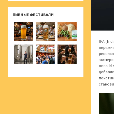
ПИВНЫЕ ФЕСТИВАЛИ
IPA (Ind
пережив
революц
экспери
пива. И
добавле
поистин
станови