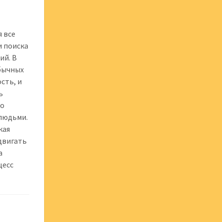
я все
и поиска
ий. В
обычных
сть, и
ь
то
 людьми.
кая
двигать
а
цесс