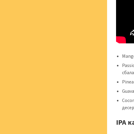
Mango
Passi
сбал
Pinea
Guava
Cocon
десе
IPA 