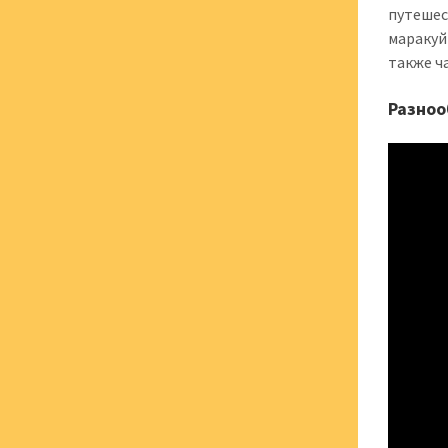
путешес
маракуй
также ч
Разноо