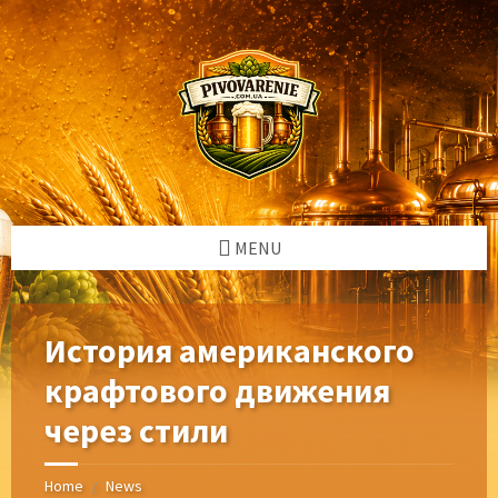
Skip
Skip
Skip
Skip
to
to
to
to
content
left
right
footer
sidebar
sidebar
MENU
История американского
крафтового движения
через стили
Home
News
/