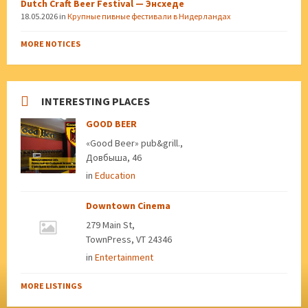
Dutch Craft Beer Festival — Энсхеде
18.05.2026
in
Крупные пивные фестивали в Нидерландах
MORE NOTICES
INTERESTING PLACES
GOOD BEER
«Good Beer» pub&grill.,
Довбыша, 46
in
Education
Downtown Cinema
279 Main St,
TownPress, VT 24346
in
Entertainment
MORE LISTINGS