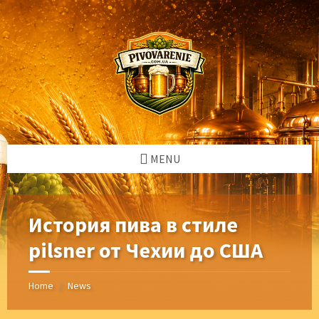
Skip
Skip
Skip
Skip
to
to
to
to
content
left
right
footer
sidebar
sidebar
MENU
История пива в стиле
pilsner от Чехии до США
Home
News
/