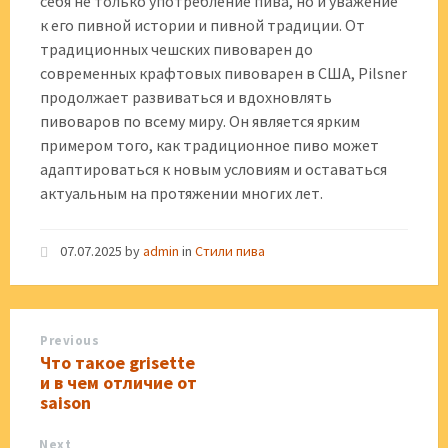
себя не только употребление пива, но и уважение
к его пивной истории и пивной традиции. От
традиционных чешских пивоварен до
современных крафтовых пивоварен в США, Pilsner
продолжает развиваться и вдохновлять
пивоваров по всему миру. Он является ярким
примером того, как традиционное пиво может
адаптироваться к новым условиям и оставаться
актуальным на протяжении многих лет.
07.07.2025
by
admin
in
Стили пива
Previous
Что такое grisette
и в чем отличие от
saison
Next