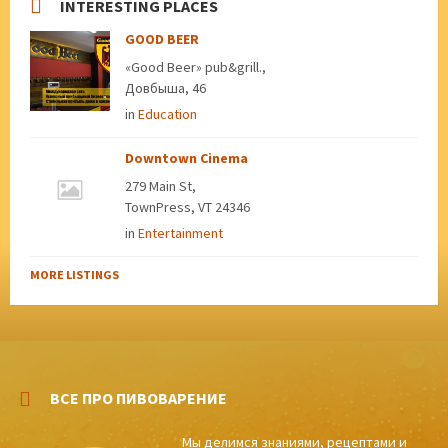
INTERESTING PLACES
GOOD BEER
«Good Beer» pub&grill.,
Довбыша, 46
in
Education
Downtown Cinema
279 Main St,
TownPress, VT 24346
in
Entertainment
MORE LISTINGS
ВСЕ ПРО ПИВОВАРЕНИЕ
Мы делимся знаниями, рецептами и