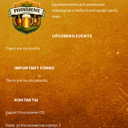
вдохновением для домашних
пивоваров и любителей крафтового
пива.
UPCOMING EVENTS
There are no events
IMPORTANT FORMS
There are no documents
КОНТАКТЫ
Адрес Pivovarenie LTD
Киев. ул Космонавтов корпус 5