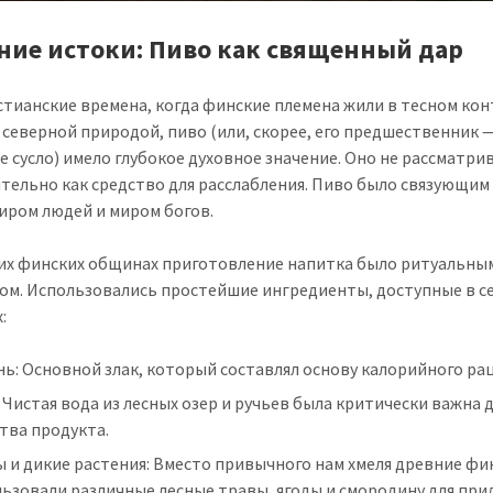
ние истоки: Пиво как священный дар
стианские времена, когда финские племена жили в тесном кон
 северной природой, пиво (или, скорее, его предшественник —
е сусло) имело глубокое духовное значение. Оно не рассматри
тельно как средство для расслабления. Пиво было связующим
иром людей и миром богов.
их финских общинах приготовление напитка было ритуальны
ом. Использовались простейшие ингредиенты, доступные в с
:
ь: Основной злак, который составлял основу калорийного ра
 Чистая вода из лесных озер и ручьев была критически важна 
тва продукта.
 и дикие растения: Вместо привычного нам хмеля древние ф
ьзовали различные лесные травы, ягоды и смородину для при