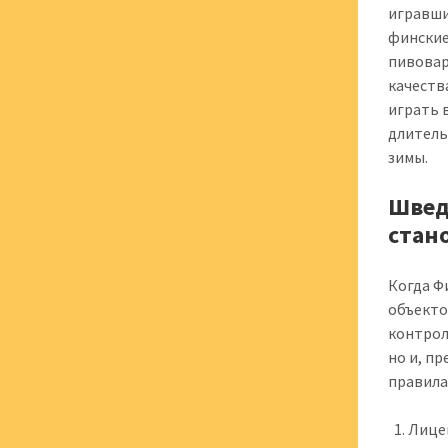
игравши
финские
пивовар
качеств
играть 
длитель
зимы.
Швед
стан
Когда Ф
объекто
контрол
но и, п
правила
Лице