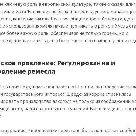
е ключевую роль в европейской культуре, также оказали влия
 земли. Хотя Финляндия не была центром крупного монастырс
ения, как Германия или Бельгия, общие европейские стандар
а и использования хмеля начали проникать в регион. Хмель ст
все более важную роль, обеспечивая не только горечь, но и
ное хранение напитка, что было жизненно важно в условиях д
ское правление: Регулирование и
овление ремесла
инляндия находилась под властью Швеции, пивоварение стал
м государственного интереса. Шведская корона стремилась
ировать производство алкоголя не только из соображений м
режде всего, ради налоговых поступлений. Были введены строг
:
нзирование: Пивоварение перестало быть полностью свобо