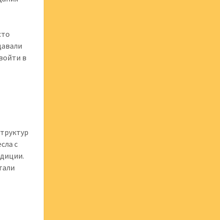
сто
давали
 войти в
структур
сла с
адиции.
тали