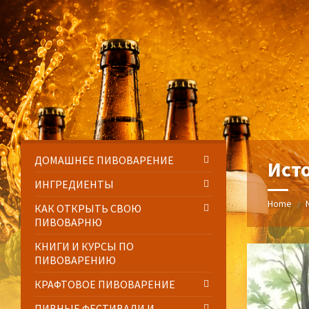
Skip
Skip
Skip
Skip
to
to
to
to
content
left
right
footer
sidebar
sidebar
ДОМАШНЕЕ ПИВОВАРЕНИЕ
Ист
ИНГРЕДИЕНТЫ
Home
/
КАК ОТКРЫТЬ СВОЮ
ПИВОВАРНЮ
КНИГИ И КУРСЫ ПО
ПИВОВАРЕНИЮ
КРАФТОВОЕ ПИВОВАРЕНИЕ
ПИВНЫЕ ФЕСТИВАЛИ И