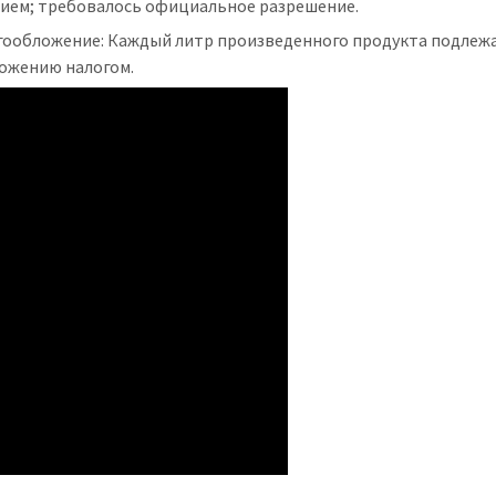
тием; требовалось официальное разрешение.
гообложение: Каждый литр произведенного продукта подлежа
ложению налогом.