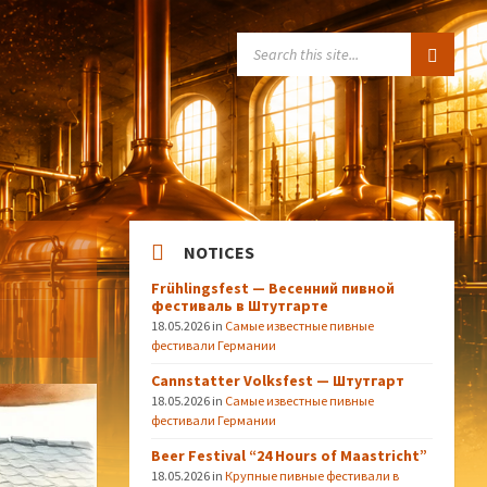
SEARCH:
NOTICES
Frühlingsfest — Весенний пивной
фестиваль в Штутгарте
18.05.2026
in
Самые известные пивные
фестивали Германии
Cannstatter Volksfest — Штутгарт
18.05.2026
in
Самые известные пивные
фестивали Германии
Beer Festival “24 Hours of Maastricht”
18.05.2026
in
Крупные пивные фестивали в