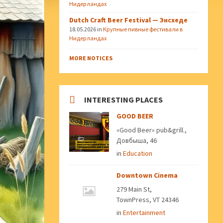
Нидерландах
Dutch Craft Beer Festival — Энсхеде
18.05.2026
in
Крупные пивные фестивали в
Нидерландах
MORE NOTICES
INTERESTING PLACES
GOOD BEER
«Good Beer» pub&grill.,
Довбыша, 46
in
Education
Downtown Cinema
279 Main St,
TownPress, VT 24346
in
Entertainment