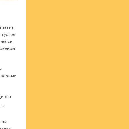
такте с
 густое
валось
 звеном
м
еверных
циона.
для
инны
дания