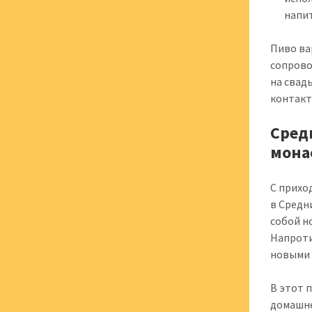
напи
Пиво ва
сопрово
на свад
контакт
Сред
мона
С прихо
в Средн
собой н
Напроти
новыми 
В этот 
домашне