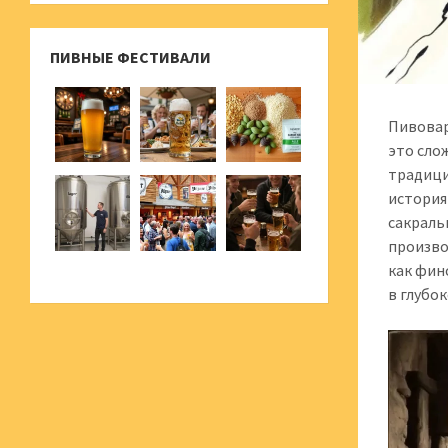
ПИВНЫЕ ФЕСТИВАЛИ
Пивовар
это сло
традици
история
сакраль
произво
как фин
в глубо