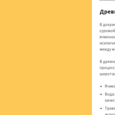
Древ
В дохри
суровой
ячменно
исключи
между м
В древн
процесс
широтах
Ячмен
Вода:
качес
Травы
испол