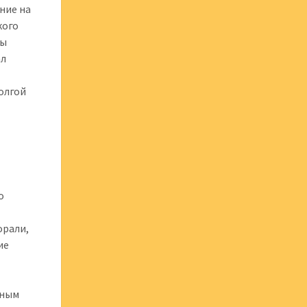
ние на
кого
ты
ал
олгой
о
орали,
ие
дным