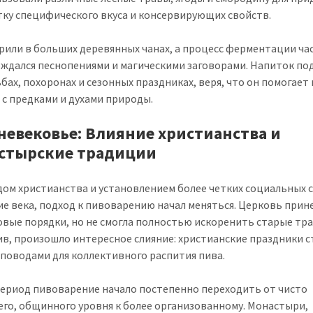
тку специфического вкуса и консервирующих свойств.
рили в больших деревянных чанах, а процесс ферментации ча
ждался песнопениями и магическими заговорами. Напиток по
ьбах, похоронах и сезонных праздниках, веря, что он помогает
 с предками и духами природы.
невековье: Влияние христианства и
стырские традиции
дом христианства и установлением более четких социальных 
ие века, подход к пивоварению начал меняться. Церковь прине
овые порядки, но не смогла полностью искоренить старые тр
в, произошло интересное слияние: христианские праздники с
поводами для коллективного распития пива.
период пивоварение начало постепенно переходить от чисто
го, общинного уровня к более организованному. Монастыри,