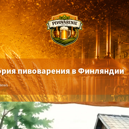
ория пивоварения в Финляндии
News