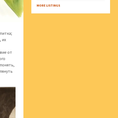
MORE LISTINGS
питка;
, их
,
вие от
ого
понять,
глянуть