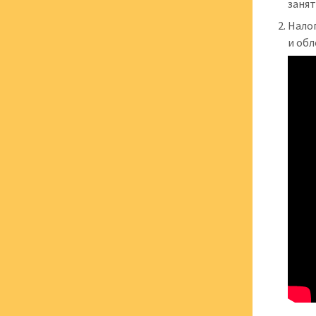
заня
Нало
и об