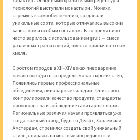
характер․ Основными хранителями рецептур и
технологий выступали монастыри․ Монахи‚
стремясь к самообеспечению‚ создавали
уникальные сорта‚ которые отличались высоким
качеством и особым составом․ В то время пиво
часто варилось с использованием gruit — смеси
различных трав и специй‚ вместо привычного нам
хмеля․
С ростом городов в XII–XIV веках пивоварение
начало выходить за пределы монастырских стен;
Появились первые профессиональные
объединения, пивоварные гильдии․ Они строго
контролировали качество продукта‚ стандарты
производства и соблюдение санитарных норм․
Региональные различия начали проявляться уже
тогда: каждый город‚ будь то Делфт‚ Харлем или
Амстердам‚ стремился создать свой уникальный
стиль‚ опираясь на местные ингредиенты и