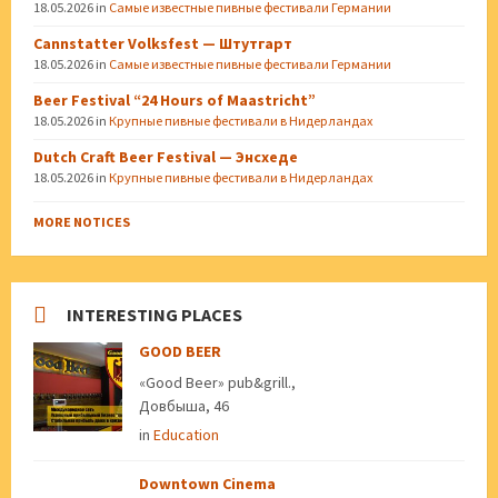
18.05.2026
in
Самые известные пивные фестивали Германии
Cannstatter Volksfest — Штутгарт
18.05.2026
in
Самые известные пивные фестивали Германии
Beer Festival “24 Hours of Maastricht”
18.05.2026
in
Крупные пивные фестивали в Нидерландах
Dutch Craft Beer Festival — Энсхеде
18.05.2026
in
Крупные пивные фестивали в Нидерландах
MORE NOTICES
INTERESTING PLACES
GOOD BEER
«Good Beer» pub&grill.,
Довбыша, 46
in
Education
Downtown Cinema