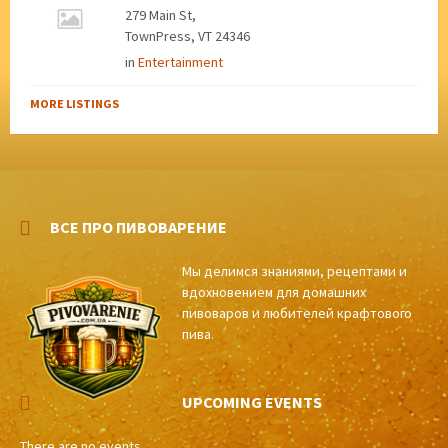
279 Main St,
TownPress, VT 24346
in
Entertainment
MORE LISTINGS
ВСЕ ПРО ПИВОВАРЕНИЕ
Мы делимся знаниями, рецептами и
вдохновением для домашних
пивоваров и любителей крафтового
пива.
UPCOMING EVENTS
There are no events