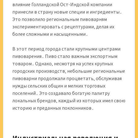
влияние Голландской Ост-Индской компании
принесли в страну новые специи и ингредиенты․
Это позволило региональным пивоварням
экспериментировать с рецептурами‚ делая их
более сложными и насыщенными․
В этот период города стали крупными центрами
пивоварения․ Пиво стало важным экспортным
товаром․ Однако‚ несмотря на успех крупных
городских производств‚ небольшие региональные
пивоварни продолжали процветать‚ обслуживая
нужды сельских общин и мелких торговых
поселений․ Это создавало богатую палитру
локальных брендов‚ каждый из которых имел свою
историю и преданных поклонников․
Индустриальная революция и