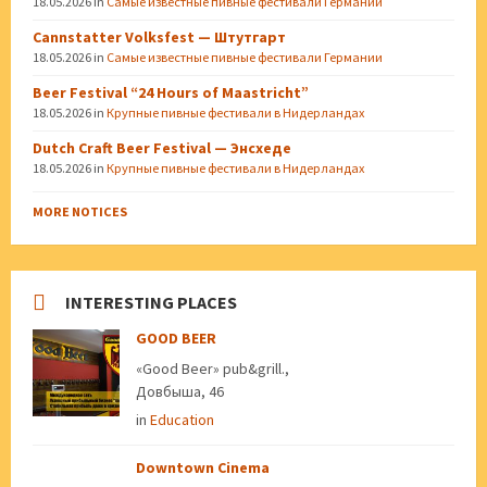
18.05.2026
in
Самые известные пивные фестивали Германии
Cannstatter Volksfest — Штутгарт
18.05.2026
in
Самые известные пивные фестивали Германии
Beer Festival “24 Hours of Maastricht”
18.05.2026
in
Крупные пивные фестивали в Нидерландах
Dutch Craft Beer Festival — Энсхеде
18.05.2026
in
Крупные пивные фестивали в Нидерландах
MORE NOTICES
INTERESTING PLACES
GOOD BEER
«Good Beer» pub&grill.,
Довбыша, 46
in
Education
Downtown Cinema