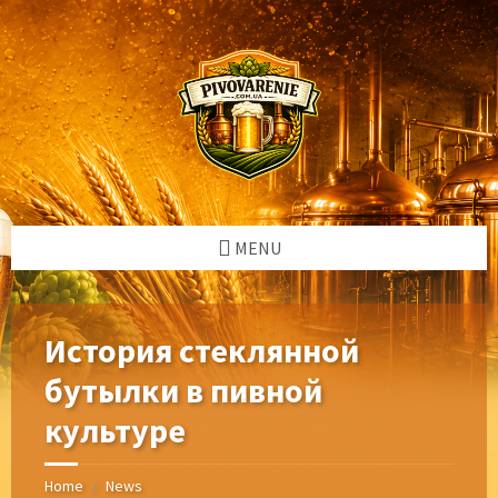
Skip
Skip
Skip
Skip
to
to
to
to
content
left
right
footer
sidebar
sidebar
MENU
История стеклянной
бутылки в пивной
культуре
Home
News
/