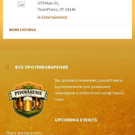
279 Main St,
TownPress, VT 24346
in
Entertainment
MORE LISTINGS
ВСЕ ПРО ПИВОВАРЕНИЕ
Мы делимся знаниями, рецептами и
вдохновением для домашних
пивоваров и любителей крафтового
пива.
UPCOMING EVENTS
There are no events