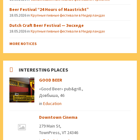
Beer Festival “24 Hours of Maastricht”
18.05.2026
in
Крупные пивные фестивали в Нидерландах
Dutch Craft Beer Festival — Энсхеде
18.05.2026
in
Крупные пивные фестивали в Нидерландах
MORE NOTICES
INTERESTING PLACES
GOOD BEER
«Good Beer» pub&grill.,
Довбыша, 46
in
Education
Downtown Cinema
279 Main St,
TownPress, VT 24346