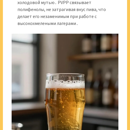
холодовой мутью․ PVPP связывает
полифенолы, не затрагивая вкус пива, что
делает его незаменимым при работе с
высокохмелеными лагерами․