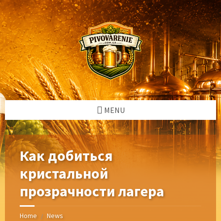
Skip
Skip
Skip
Skip
to
to
to
to
content
left
right
footer
sidebar
sidebar
MENU
Как добиться
кристальной
прозрачности лагера
Home
News
/