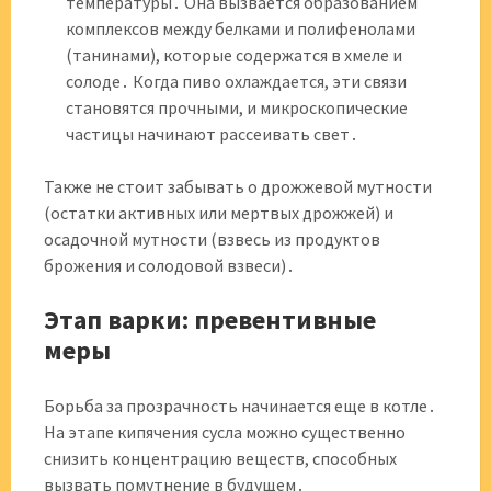
температуры․ Она вызвается образованием
комплексов между белками и полифенолами
(танинами), которые содержатся в хмеле и
солоде․ Когда пиво охлаждается, эти связи
становятся прочными, и микроскопические
частицы начинают рассеивать свет․
Также не стоит забывать о дрожжевой мутности
(остатки активных или мертвых дрожжей) и
осадочной мутности (взвесь из продуктов
брожения и солодовой взвеси)․
Этап варки: превентивные
меры
Борьба за прозрачность начинается еще в котле․
На этапе кипячения сусла можно существенно
снизить концентрацию веществ, способных
вызвать помутнение в будущем․