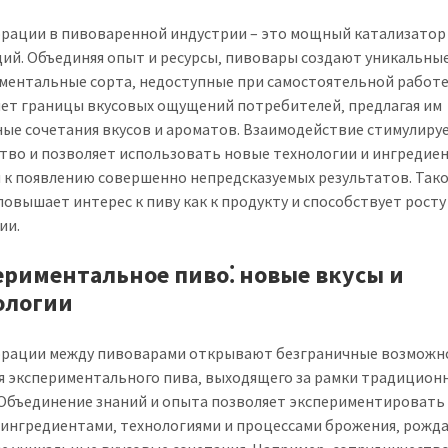
рации в пивоваренной индустрии – это мощный катализатор
ий. Объединяя опыт и ресурсы‚ пивовары создают уникальные
ментальные сорта‚ недоступные при самостоятельной работе
ет границы вкусовых ощущений потребителей‚ предлагая им
ые сочетания вкусов и ароматов. Взаимодействие стимулиру
тво и позволяет использовать новые технологии и ингредие
 к появлению совершенно непредсказуемых результатов. Так
повышает интерес к пиву как к продукту и способствует росту
ии.
ериментальное пиво⁚ новые вкусы и
ологии
рации между пивоварами открывают безграничные возможн
я экспериментального пива‚ выходящего за рамки традицион
 Объединение знаний и опыта позволяет экспериментировать 
ингредиентами‚ технологиями и процессами брожения‚ рожд