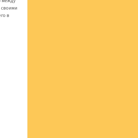
о между
й своими
го в