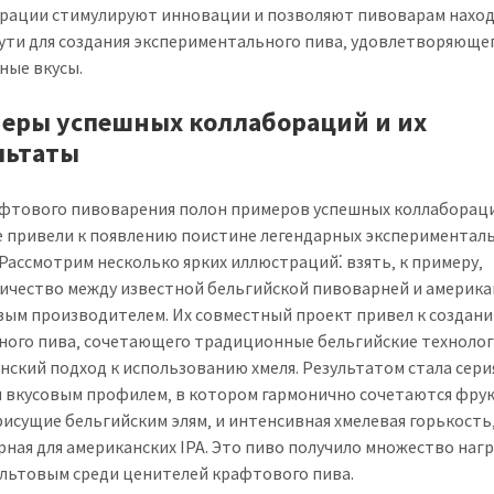
рации стимулируют инновации и позволяют пивоварам нахо
ути для создания экспериментального пива‚ удовлетворяюще
ные вкусы.
еры успешных коллабораций и их
льтаты
фтового пивоварения полон примеров успешных коллаборац
 привели к появлению поистине легендарных экспериментал
 Рассмотрим несколько ярких иллюстраций⁚ взять‚ к примеру‚
ичество между известной бельгийской пивоварней и америк
ым производителем. Их совместный проект привел к создан
ного пива‚ сочетающего традиционные бельгийские технолог
нский подход к использованию хмеля. Результатом стала серия
 вкусовым профилем‚ в котором гармонично сочетаются фру
рисущие бельгийским элям‚ и интенсивная хмелевая горькость
рная для американских IPA. Это пиво получило множество нагр
ультовым среди ценителей крафтового пива.