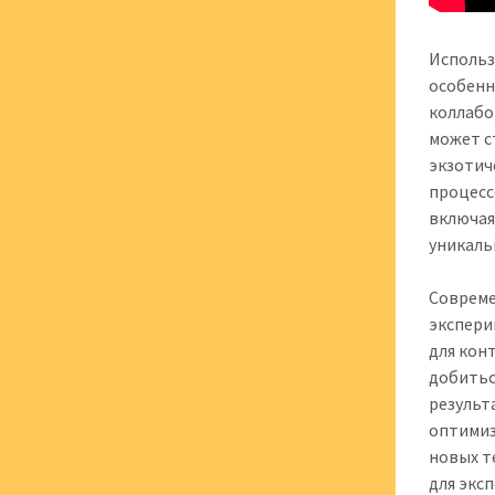
Использ
особенн
коллабо
может с
экзотич
процесс
включая
уникаль
Совреме
экспери
для кон
добитьс
результ
оптимиз
новых т
для экс