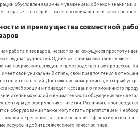
раций обусловлен взаимным уважением‚ обменом знаниями и
м создать что-то действительно уникальное и качественное.
ности и преимущества совместной раб
варов
ная работа пивоваров‚ несмотря на кажущуюся простоту идеи
на с рядом трудностей. Одним из главных вызовов является
вание творческих взглядов и производственных процессов. 
 имеет свой уникальный стиль‚ свои предпочтения в отноше
ентов и технологий. Достижение компромисса‚ который устр
ков коллаборации и приведет к созданию гармоничного проду
 значительных усилий и внимательного обсуждения всех детал
рецептуры до оформления этикетки. Различия в производст
ях и оборудовании также могут стать препятствием. Необхо
птимальное решение‚ которое позволит эффективно исполь
ые ресурсы и добиться желаемого качества пива.