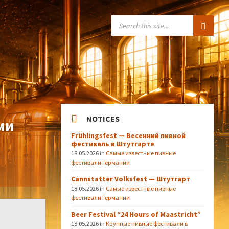
SEARCH:
NOTICES
ми
Frühlingsfest — Весенний пивной
фестиваль в Штутгарте
18.05.2026
in
Самые известные пивные
фестивали Германии
Cannstatter Volksfest — Штутгарт
18.05.2026
in
Самые известные пивные
фестивали Германии
Beer Festival “24 Hours of Maastricht”
18.05.2026
in
Крупные пивные фестивали в