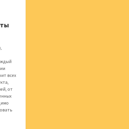
оты
‚
Каждый
нии
оит всех
кта‚
ей‚ от
венных
димо
зовать