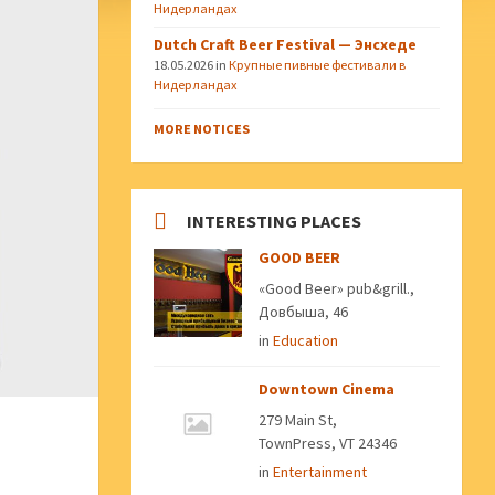
Нидерландах
Dutch Craft Beer Festival — Энсхеде
18.05.2026
in
Крупные пивные фестивали в
Нидерландах
MORE NOTICES
INTERESTING PLACES
GOOD BEER
«Good Beer» pub&grill.,
Довбыша, 46
in
Education
Downtown Cinema
279 Main St,
TownPress, VT 24346
in
Entertainment