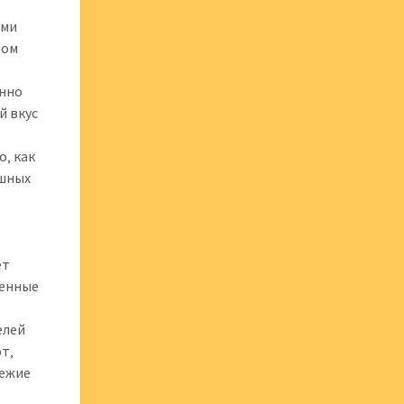
ими
ном
енно
й вкус
‚ как
ешных
ет
ренные
елей
т‚
вежие