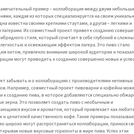
замечательный пример – коллаборация между двумя небольш
нями‚ каждая из которых специализируется на своем уникаль
Одна известна своими крепкими стаутами‚ а другая – легкими и
 лагерами. Их совместный проект привел к созданию соверш
гибридного стиля‚ который сочетает в себе глубокий и сложны
с легкостью и освежающим эффектом лагера. Это пиво стало
им хитом‚ привлекло внимание широкой аудитории и показало
рации могут приводить к созданию совершенно новых и усп
ует забывать и о коллаборациях с производителями непивных
ов. Например‚ совместный проект пивоварни и кофейни мож
и к созданию пива‚ в которое добавляются специально обжа
е зерна. Это позволяет создать пиво с необычным и
ающимся вкусом и ароматом‚ который привлекает как любит
ак и ценителей качественного кофе. Такие примеры показываю
ко широко могут распространяться коллаборации‚ принося с
открывая новые вкусовые горизонты в мире пива. Успех этих