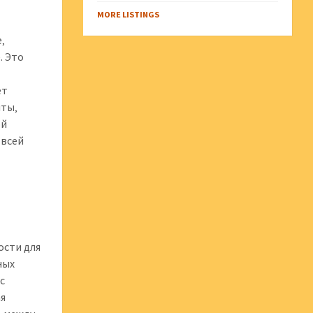
MORE LISTINGS
‚
. Это
ет
нты‚
ой
 всей
ости для
ных
с
ая