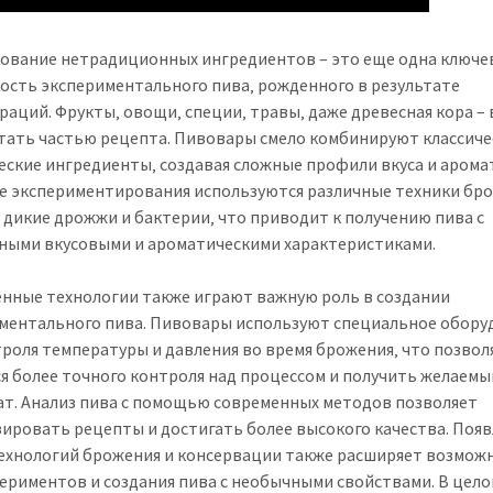
ование нетрадиционных ингредиентов – это еще одна ключе
ость экспериментального пива‚ рожденного в результате
раций. Фрукты‚ овощи‚ специи‚ травы‚ даже древесная кора – 
тать частью рецепта. Пивовары смело комбинируют классиче
еские ингредиенты‚ создавая сложные профили вкуса и аромат
е экспериментирования используются различные техники бр
 дикие дрожжи и бактерии‚ что приводит к получению пива с
ными вкусовыми и ароматическими характеристиками.
нные технологии также играют важную роль в создании
ментального пива. Пивовары используют специальное обору
троля температуры и давления во время брожения‚ что позвол
я более точного контроля над процессом и получить желаемы
ат. Анализ пива с помощью современных методов позволяет
ировать рецепты и достигать более высокого качества. Поя
ехнологий брожения и консервации также расширяет возмож
периментов и создания пива с необычными свойствами. В цело