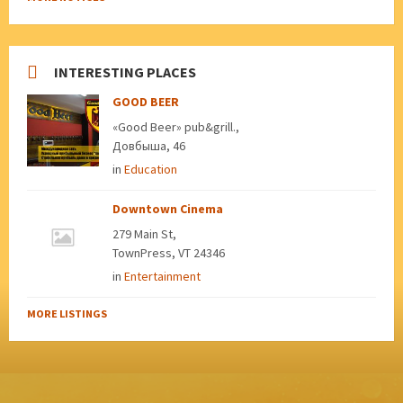
INTERESTING PLACES
GOOD BEER
«Good Beer» pub&grill.,
Довбыша, 46
in
Education
Downtown Cinema
279 Main St,
TownPress, VT 24346
in
Entertainment
MORE LISTINGS