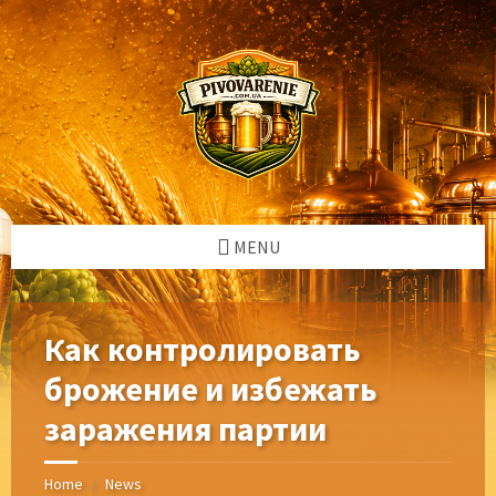
Skip
Skip
Skip
Skip
to
to
to
to
content
left
right
footer
sidebar
sidebar
MENU
Как контролировать
брожение и избежать
заражения партии
Home
News
/