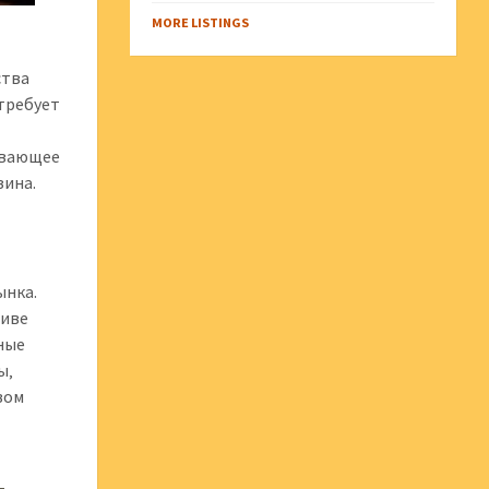
MORE LISTINGS
ства
 требует
ывающее
зина.
ынка.
пиве
вные
ы‚
вом