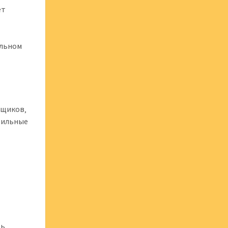
ет
ольном
вщиков‚
бильные
ть