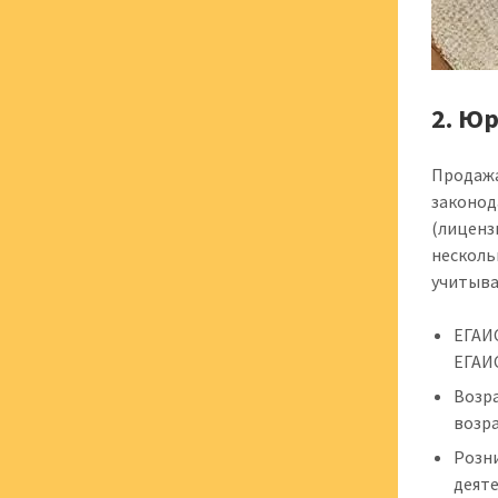
2. Ю
Продажа
законод
(лиценз
несколь
учитыва
ЕГАИ
ЕГАИС
Возр
возра
Розн
деяте