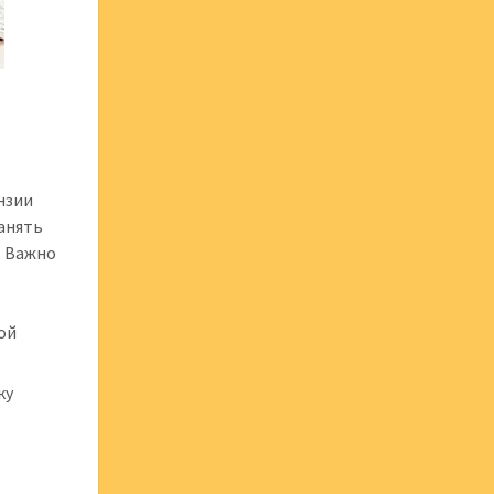
нзии
занять
. Важно
ой
ку