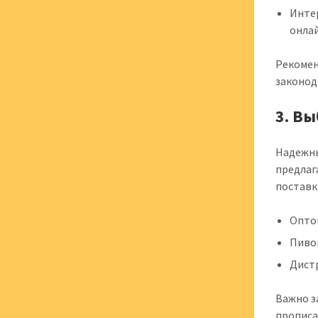
Инте
онла
Рекомен
законод
3. В
Надежны
предлаг
поставк
Опто
Пиво
Дист
Важно з
прописа