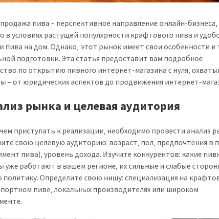
продажа пива – перспективное направление онлайн-бизнеса‚
о в условиях растущей популярности крафтового пива и удоб
и пива на дом. Однако‚ этот рынок имеет свои особенности и
ной подготовки. Эта статья предоставит вам подробное
ство по открытию пивного интернет-магазина с нуля‚ охват
пы – от юридических аспектов до продвижения интернет-мага
нализ рынка и целевая аудитория
чем приступать к реализации‚ необходимо провести анализ р
ите свою целевую аудиторию: возраст‚ пол‚ предпочтения в 
имент пива)‚ уровень дохода. Изучите конкурентов: какие пи
ы уже работают в вашем регионе‚ их сильные и слабые сторон
 политику. Определите свою нишу: специализация на крафто
мпортном пиве‚ локальных производителях или широком
менте.