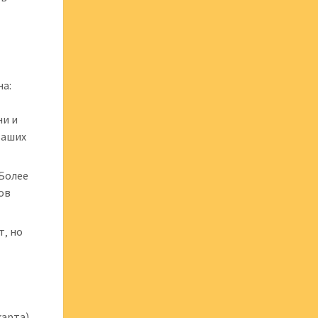
на:
ни и
ваших
 Более
ов
т‚ но
арта).