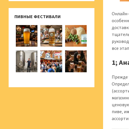
Онлайн-
ПИВНЫЕ ФЕСТИВАЛИ
особенн
доставк
тщатель
руковод
все эта
1; А
Прежде 
Определ
(ассорт
магазин
ценовую
пиве‚ и
ассорти