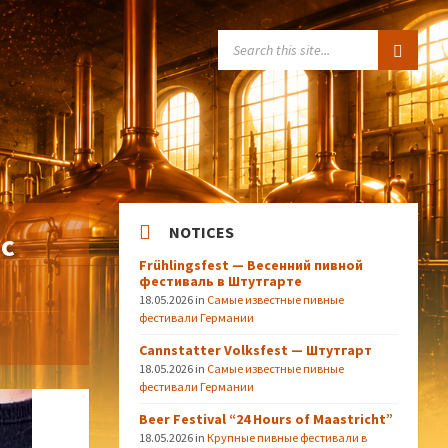
SEARCH:
NOTICES
 с
Frühlingsfest — Весенний пивной
фестиваль в Штутгарте
18.05.2026
in
Самые известные пивные
фестивали Германии
Cannstatter Volksfest — Штутгарт
18.05.2026
in
Самые известные пивные
фестивали Германии
Beer Festival “24 Hours of Maastricht”
18.05.2026
in
Крупные пивные фестивали в