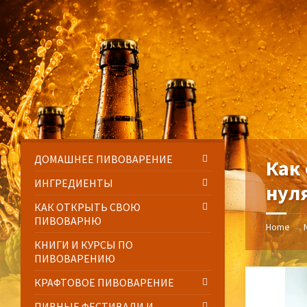
Skip
Skip
Skip
Skip
to
to
to
to
content
left
right
footer
sidebar
sidebar
ДОМАШНЕЕ ПИВОВАРЕНИЕ
Как
ИНГРЕДИЕНТЫ
нул
КАК ОТКРЫТЬ СВОЮ
ПИВОВАРНЮ
Home
/
КНИГИ И КУРСЫ ПО
ПИВОВАРЕНИЮ
КРАФТОВОЕ ПИВОВАРЕНИЕ
ПИВНЫЕ ФЕСТИВАЛИ И