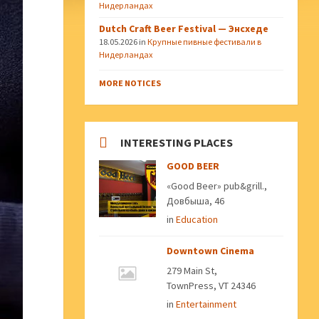
Нидерландах
Dutch Craft Beer Festival — Энсхеде
18.05.2026
in
Крупные пивные фестивали в
Нидерландах
MORE NOTICES
INTERESTING PLACES
GOOD BEER
«Good Beer» pub&grill.,
Довбыша, 46
in
Education
Downtown Cinema
279 Main St,
TownPress, VT 24346
in
Entertainment