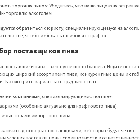
рнет-торговля пивом: Убедитесь‚ что ваша лицензия разреша
йн-торговлю алкоголем.
дуется обратиться к юристу‚ специализирующемуся на алког
ательстве‚ чтобы избежать ошибок и штрафов.
ыбор поставщиков пива
е поставщики пива – залог успешного бизнеса. Ищите поста
ающих широкий ассортимент пива‚ конкурентные цены и ста
и. Рассмотрите варианты сотрудничества с:
выми компаниями‚ специализирующимися на пиве.
варнями (особенно актуально для крафтового пива).
рибьюторами импортного пива.
аключать договоры с поставщиками‚ в которых будут четко
ны условия поставки‚ цены‚ сроки годности и ответственнос