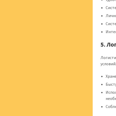
Сист
Личн
Систе
Интег
5. Л
Логисти
условий
Хране
Быст
Испо
необ
Собл