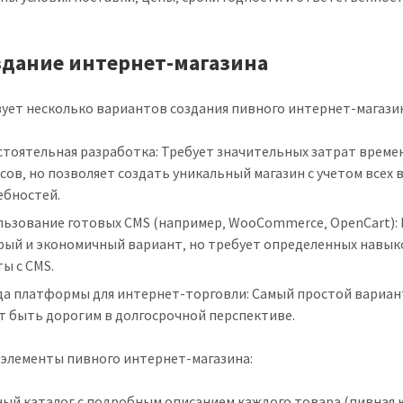
оздание интернет-магазина
ует несколько вариантов создания пивного интернет-магази
тоятельная разработка: Требует значительных затрат време
сов‚ но позволяет создать уникальный магазин с учетом всех 
ебностей.
льзование готовых CMS (например‚ WooCommerce‚ OpenCart):
рый и экономичный вариант‚ но требует определенных навык
ы с CMS.
да платформы для интернет-торговли: Самый простой вариан
т быть дорогим в долгосрочной перспективе.
элементы пивного интернет-магазина:
ый каталог с подробным описанием каждого товара (пивная к