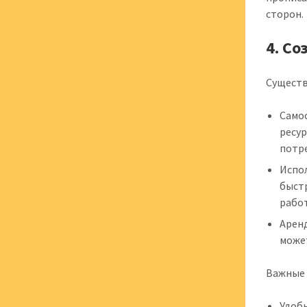
сторон.
4. С
Существ
Самос
ресур
потр
Испо
быст
работ
Арен
може
Важные 
Удобн