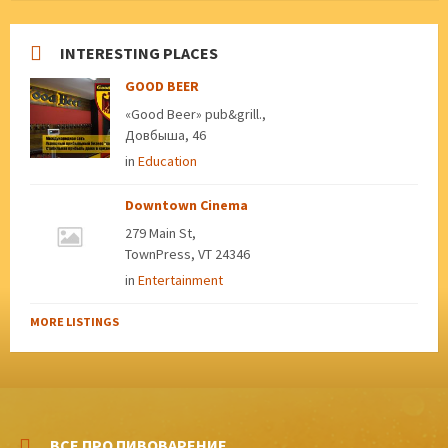
INTERESTING PLACES
GOOD BEER
«Good Beer» pub&grill.,
Довбыша, 46
in
Education
Downtown Cinema
279 Main St,
TownPress, VT 24346
in
Entertainment
MORE LISTINGS
ВСЕ ПРО ПИВОВАРЕНИЕ