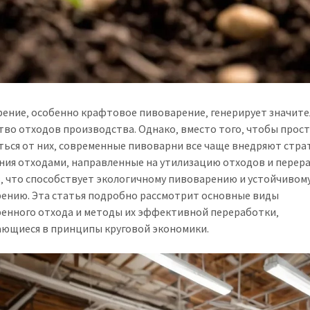
ение‚ особенно крафтовое пивоварение‚ генерирует значит
тво отходов производства. Однако‚ вместо того‚ чтобы прос
ться от них‚ современные пивоварни все чаще внедряют стра
ния отходами‚ направленные на утилизацию отходов и перер
‚ что способствует экологичному пивоварению и устойчивом
ению. Эта статья подробно рассмотрит основные виды
енного отхода и методы их эффективной переработки‚
ющиеся в принципы круговой экономики.