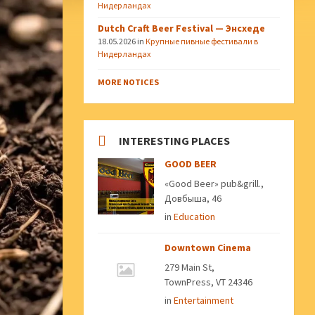
Нидерландах
Dutch Craft Beer Festival — Энсхеде
18.05.2026
in
Крупные пивные фестивали в
Нидерландах
MORE NOTICES
INTERESTING PLACES
GOOD BEER
«Good Beer» pub&grill.,
Довбыша, 46
in
Education
Downtown Cinema
279 Main St,
TownPress, VT 24346
in
Entertainment