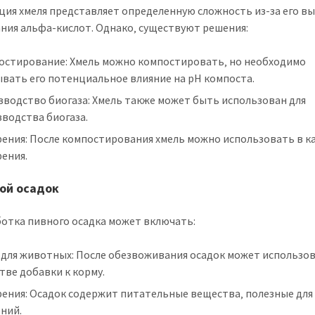
ция хмеля представляет определенную сложность из-за его в
ния альфа-кислот. Однако‚ существуют решения:
остирование: Хмель можно компостировать‚ но необходимо
вать его потенциальное влияние на pH компоста.
зводство биогаза: Хмель также может быть использован для
водства биогаза.
рения: После компостирования хмель можно использовать в к
ения.
ной осадок
отка пивного осадка может включать:
 для животных: После обезвоживания осадок может использов
тве добавки к корму.
рения: Осадок содержит питательные вещества‚ полезные для
ний.