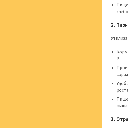
Пище
хлебо
2. Пив
Утилиза
Корм
B.
Произ
сбра
Удобр
роста
Пище
пище
3. Отр