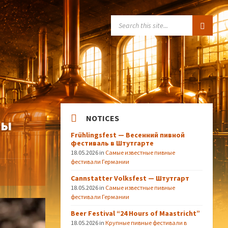
SEARCH:
NOTICES
ды
Frühlingsfest — Весенний пивной
фестиваль в Штутгарте
18.05.2026
in
Самые известные пивные
фестивали Германии
Cannstatter Volksfest — Штутгарт
18.05.2026
in
Самые известные пивные
фестивали Германии
Beer Festival “24 Hours of Maastricht”
18.05.2026
in
Крупные пивные фестивали в