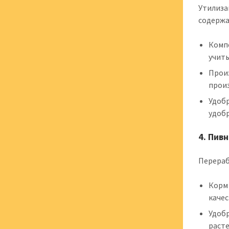
Утилиза
содержа
Комп
учиты
Прои
произ
Удоб
удобр
4. Пив
Перераб
Корм
качес
Удоб
расте