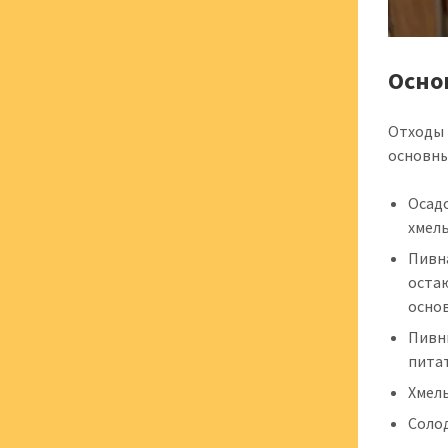
Осно
Отходы 
основны
Осадо
хмель
Пивна
остаю
основ
Пивн
пита
Хмель
Солод