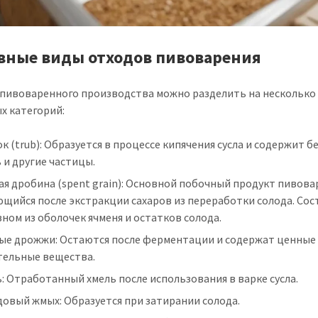
вные виды отходов пивоварения
пивоваренного производства можно разделить на несколько
х категорий:
к (trub): Образуется в процессе кипячения сусла и содержит б
 и другие частицы.
я дробина (spent grain): Основной побочный продукт пивова
щийся после экстракции сахаров из переработки солода. Сос
ном из оболочек ячменя и остатков солода.
ые дрожжи: Остаются после ферментации и содержат ценные
тельные вещества.
: Отработанный хмель после использования в варке сусла.
овый жмых: Образуется при затирании солода.