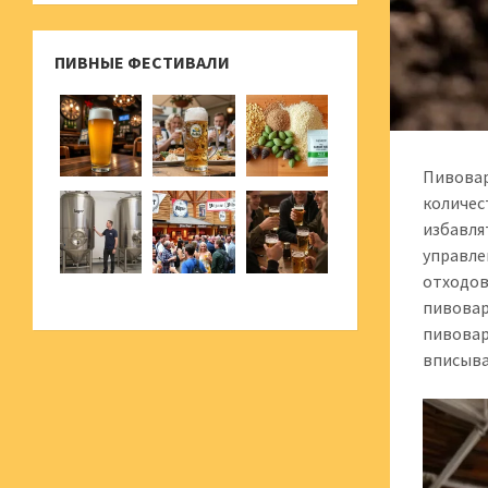
ПИВНЫЕ ФЕСТИВАЛИ
Пивовар
количес
избавля
управле
отходов
пивовар
пивовар
вписыва