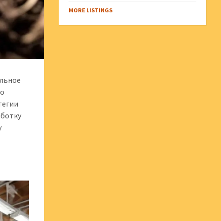
MORE LISTINGS
ельное
то
тегии
аботку
у