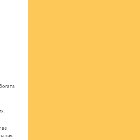
богата
я‚
тве
вания.