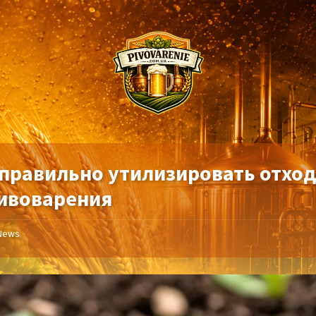
 правильно утилизировать отхо
пивоварения
News