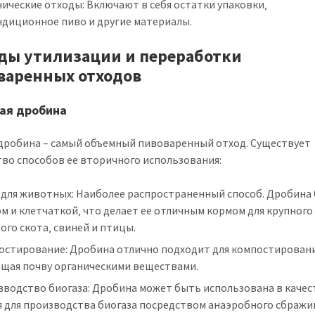
ические отходы: Включают в себя остатки упаковки‚
ндиционное пиво и другие материалы.
ды утилизации и переработки
варенных отходов
ная дробина
дробина – самый объемный пивоваренный отход. Существует
во способов ее вторичного использования:
 для животных: Наиболее распространенный способ. Дробина 
м и клетчаткой‚ что делает ее отличным кормом для крупного
ого скота‚ свиней и птицы.
остирование: Дробина отлично подходит для компостировани
ащая почву органическими веществами.
зводство биогаза: Дробина может быть использована в качес
я для производства биогаза посредством анаэробного сбражи