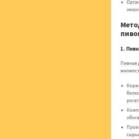
Орган
неко
Мето
пиво
1. Пив
Пивная 
множест
Корм
белко
рогат
Комп
обог
Прои
сырь