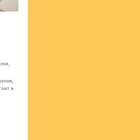
елки‚
рения‚
тоит в