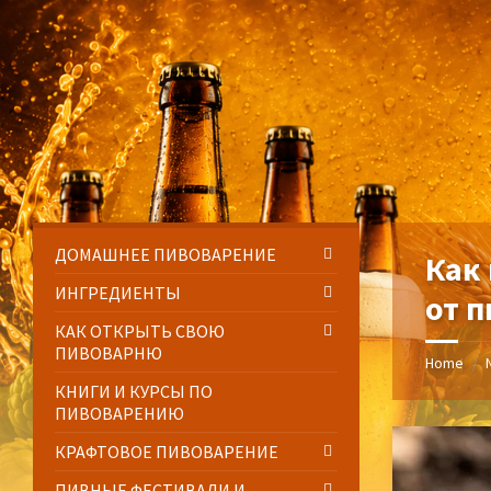
Skip
Skip
Skip
Skip
to
to
to
to
content
left
right
footer
sidebar
sidebar
ДОМАШНЕЕ ПИВОВАРЕНИЕ
Как
ИНГРЕДИЕНТЫ
от 
КАК ОТКРЫТЬ СВОЮ
ПИВОВАРНЮ
Home
/
КНИГИ И КУРСЫ ПО
ПИВОВАРЕНИЮ
КРАФТОВОЕ ПИВОВАРЕНИЕ
ПИВНЫЕ ФЕСТИВАЛИ И