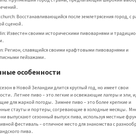
лечений․
tchurch: Восстанавливающийся после землетрясения город‚ с 
ой сценой․
din: Известен своими историческими пивоварнями и традици
м․
on: Регион‚ славящийся своими крафтовыми пивоварнями и
писными пейзажами․
нные особенности
сезон в Новой Зеландии длится круглый год‚ но имеет свои
ости․ Летнее пиво – это легкие и освежающие лагеры и эли‚ 
щие для жаркой погоды․ Зимнее пиво – это более крепкие и
ные стауты и портеры‚ согревающие в холодные месяцы․ Мн
ни выпускают сезонный выпуск пива‚ используя местные фру
Пивной фестиваль – отличное место для знакомства с разнооб
андского пива․