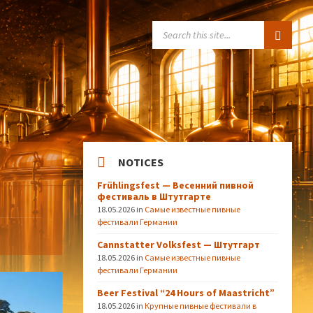
SEARCH:
NOTICES
Frühlingsfest — Весенний пивной
фестиваль в Штутгарте
18.05.2026
in
Самые известные пивные
фестивали Германии
Cannstatter Volksfest — Штутгарт
18.05.2026
in
Самые известные пивные
фестивали Германии
Beer Festival “24 Hours of Maastricht”
18.05.2026
in
Крупные пивные фестивали в