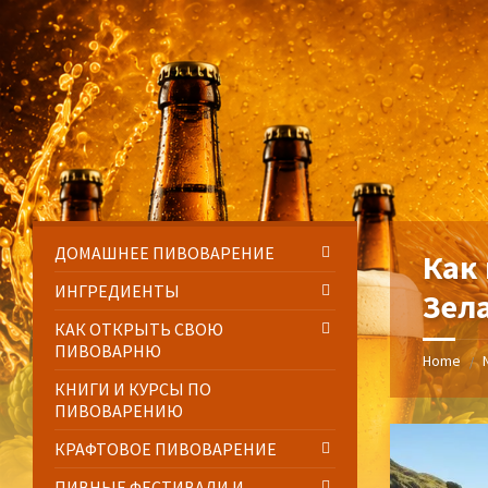
Skip
Skip
Skip
Skip
to
to
to
to
content
left
right
footer
sidebar
sidebar
ДОМАШНЕЕ ПИВОВАРЕНИЕ
Как
ИНГРЕДИЕНТЫ
Зел
КАК ОТКРЫТЬ СВОЮ
ПИВОВАРНЮ
Home
/
КНИГИ И КУРСЫ ПО
ПИВОВАРЕНИЮ
КРАФТОВОЕ ПИВОВАРЕНИЕ
ПИВНЫЕ ФЕСТИВАЛИ И