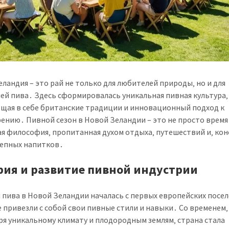
еландия – это рай не только для любителей природы‚ но и для
ей пива․ Здесь сформировалась уникальная пивная культура‚
щая в себе британские традиции и инновационный подход к
ению․ Пивной сезон в Новой Зеландии – это не просто время 
ая философия‚ пропитанная духом отдыха‚ путешествий и‚ кон
епных напитков․
рия и развитие пивной индустрии
 пива в Новой Зеландии началась с первых европейских посе
 привезли с собой свои пивные стили и навыки․ Со временем‚
ря уникальному климату и плодородным землям‚ страна стала