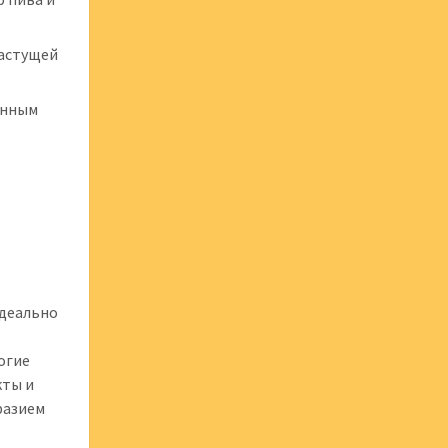
растущей
онным
идеально
огие
кты и
разием