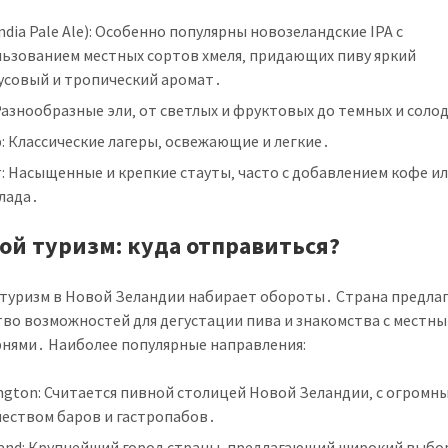
India Pale Ale): Особенно популярны новозеландские IPA с
льзованием местных сортов хмеля‚ придающих пиву яркий
усовый и тропический аромат․
Разнообразные эли‚ от светлых и фруктовых до темных и соло
: Классические лагеры‚ освежающие и легкие․
: Насыщенные и крепкие стауты‚ часто с добавлением кофе и
лада․
ой туризм: куда отправиться?
туризм в Новой Зеландии набирает обороты․ Страна предла
во возможностей для дегустации пива и знакомства с местн
нями․ Наиболее популярные направления:
ngton: Считается пивной столицей Новой Зеландии‚ с огромн
чеством баров и гастропабов․
land: Крупнейший город страны‚ предлагающий широкий выбор