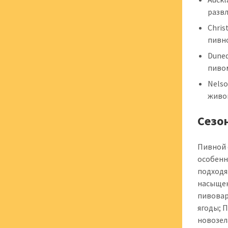
разв
Chris
пивн
Dune
пиво
Nels
живо
Сезо
Пивной 
особенн
подходя
насыщен
пивовар
ягоды; 
новозел