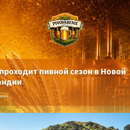
 проходит пивной сезон в Новой
андии
News