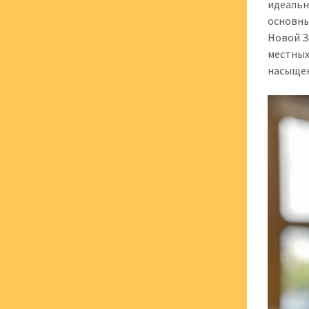
идеальн
основны
Новой З
местных
насыщен