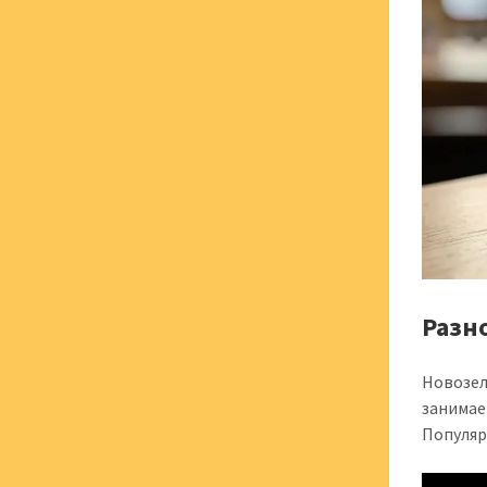
Разн
Новозел
занимае
Популяр