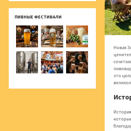
ПИВНЫЕ ФЕСТИВАЛИ
Новая З
ценител
сочетаю
пивовар
это цел
великол
Исто
История
которые
благода