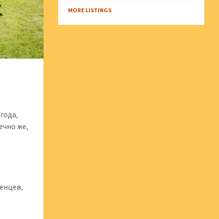
MORE LISTINGS
года‚
ечно же‚
ленцев‚