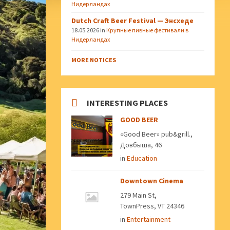
Нидерландах
Dutch Craft Beer Festival — Энсхеде
18.05.2026
in
Крупные пивные фестивали в
Нидерландах
MORE NOTICES
INTERESTING PLACES
GOOD BEER
«Good Beer» pub&grill.,
Довбыша, 46
in
Education
Downtown Cinema
279 Main St,
TownPress, VT 24346
in
Entertainment