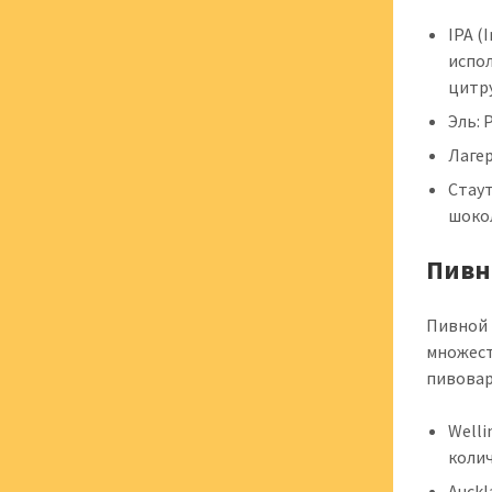
IPA (
испо
цитр
Эль: 
Лагер
Стаут
шоко
Пивн
Пивной 
множест
пивовар
Welli
коли
Auck