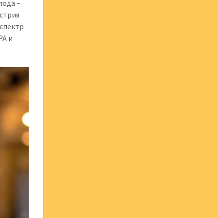
лода –
устрия
 спектр
PA и