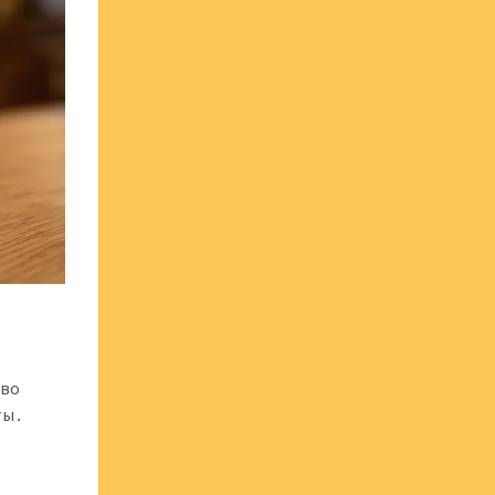
иво
ты․