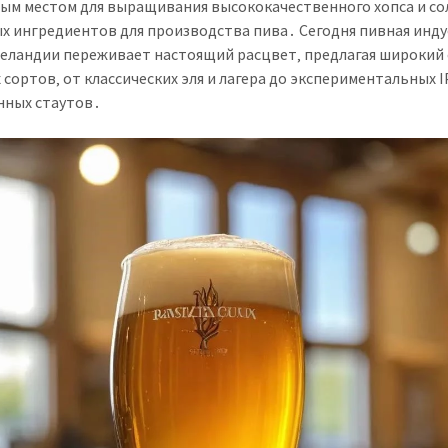
ым местом для выращивания высококачественного хопса и со
х ингредиентов для производства пива․ Сегодня пивная инд
еландии переживает настоящий расцвет‚ предлагая широкий
 сортов‚ от классических эля и лагера до экспериментальных I
ных стаутов․