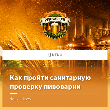
Skip
Skip
Skip
Skip
to
to
to
to
content
left
right
footer
sidebar
sidebar
MENU
Как пройти санитарную
проверку пивоварни
Home
News
/