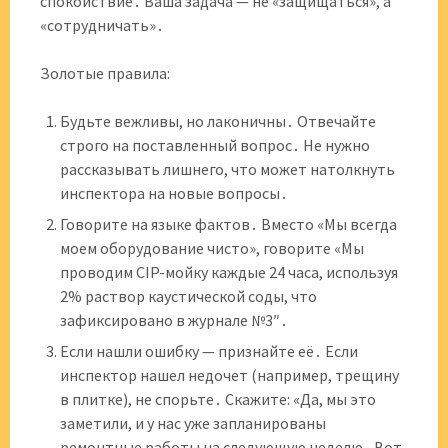
спокойствие․ Ваша задача — не «защищаться», а
«сотрудничать»․
Золотые правила:
Будьте вежливы, но лаконичны․ Отвечайте
строго на поставленный вопрос․ Не нужно
рассказывать лишнего, что может натолкнуть
инспектора на новые вопросы․
Говорите на языке фактов․ Вместо «Мы всегда
моем оборудование чисто», говорите «Мы
проводим CIP-мойку каждые 24 часа, используя
2% раствор каустической соды, что
зафиксировано в журнале №3″․
Если нашли ошибку — признайте её․ Если
инспектор нашел недочет (например, трещину
в плитке), не спорьте․ Скажите: «Да, мы это
заметили, и у нас уже запланированы
ремонтные работы на следующую неделю․ Вот