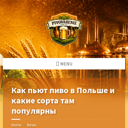
Skip
Skip
Skip
Skip
to
to
to
to
content
left
right
footer
sidebar
sidebar
MENU
Как пьют пиво в Польше и
какие сорта там
популярны
Home
News
/