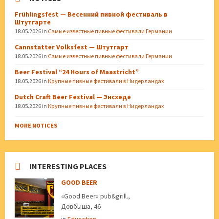
Frühlingsfest — Весенний пивной фестиваль в
Штутгарте
18.05.2026
in
Самые известные пивные фестивали Германии
Cannstatter Volksfest — Штутгарт
18.05.2026
in
Самые известные пивные фестивали Германии
Beer Festival “24 Hours of Maastricht”
18.05.2026
in
Крупные пивные фестивали в Нидерландах
Dutch Craft Beer Festival — Энсхеде
18.05.2026
in
Крупные пивные фестивали в Нидерландах
MORE NOTICES
INTERESTING PLACES
GOOD BEER
«Good Beer» pub&grill.,
Довбыша, 46