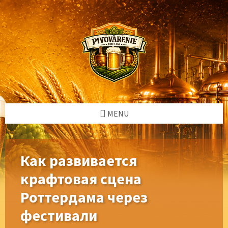
Skip
Skip
Skip
Skip
to
to
to
to
content
left
right
footer
sidebar
sidebar
MENU
Как развивается
крафтовая сцена
Роттердама через
фестивали