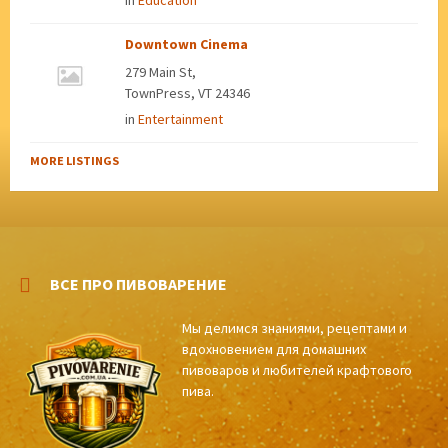
in
Education
Downtown Cinema
279 Main St,
TownPress, VT 24346
in
Entertainment
MORE LISTINGS
ВСЕ ПРО ПИВОВАРЕНИЕ
Мы делимся знаниями, рецептами и
вдохновением для домашних
пивоваров и любителей крафтового
пива.