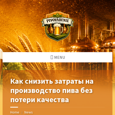
Skip
Skip
Skip
Skip
to
to
to
to
content
left
right
footer
sidebar
sidebar
MENU
Как снизить затраты на
производство пива без
потери качества
Home
News
/