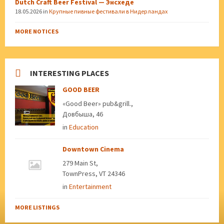
Dutch Craft Beer Festival — Энсхеде
18.05.2026
in
Крупные пивные фестивали в Нидерландах
MORE NOTICES
INTERESTING PLACES
GOOD BEER
«Good Beer» pub&grill.,
Довбыша, 46
in
Education
Downtown Cinema
279 Main St,
TownPress, VT 24346
in
Entertainment
MORE LISTINGS