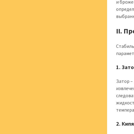
и броже
определ
выбранн
II. 
Стабиль
парамет
1. Зат
Затор –
извлече
следова
жидкост
темпера
2. Кип