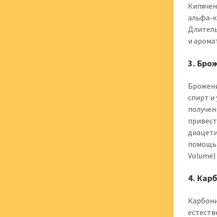
Кипячен
альфа-к
Длитель
и арома
3. Бро
Брожени
спирт и
получен
привест
диацети
помощью
Volume)
4. Кар
Карбони
естеств