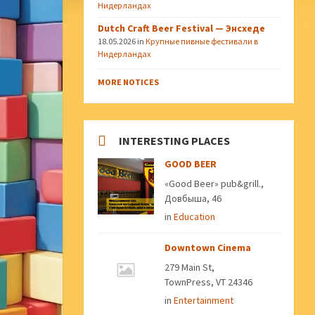
Нидерландах
Dutch Craft Beer Festival — Энсхеде
18.05.2026
in
Крупные пивные фестивали в
Нидерландах
MORE NOTICES
INTERESTING PLACES
GOOD BEER
«Good Beer» pub&grill.,
Довбыша, 46
in
Education
Downtown Cinema
279 Main St,
TownPress, VT 24346
in
Entertainment