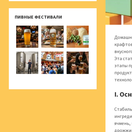
ПИВНЫЕ ФЕСТИВАЛИ
Домашне
крафтов
вкусног
Эта ста
этапы п
продукт
техноло
I. О
Стабиль
ингреди
ячмень,
дрожжи 