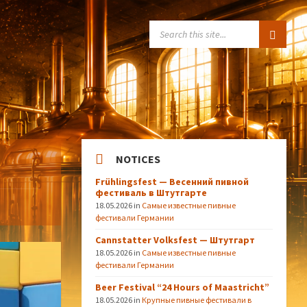
SEARCH:
NOTICES
Frühlingsfest — Весенний пивной
фестиваль в Штутгарте
18.05.2026
in
Самые известные пивные
фестивали Германии
Cannstatter Volksfest — Штутгарт
18.05.2026
in
Самые известные пивные
фестивали Германии
Beer Festival “24 Hours of Maastricht”
18.05.2026
in
Крупные пивные фестивали в