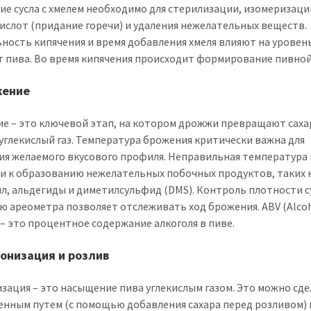
ие сусла с хмелем необходимо для стерилизации, изомеризаци
ислот (придание горечи) и удаления нежелательных веществ.
ность кипячения и время добавления хмеля влияют на уровен
т пива. Во время кипячения происходит формирование пивной
жение
е – это ключевой этап, на котором дрожжи превращают саха
 углекислый газ. Температура брожения критически важна для
ия желаемого вкусового профиля. Неправильная температура
и к образованию нежелательных побочных продуктов, таких 
л, альдегиды и диметилсульфид (DMS). Контроль плотности су
 ареометра позволяет отслеживать ход брожения. ABV (Alcoh
 – это процентное содержание алкоголя в пиве.
бонизация и розлив
зация – это насыщение пива углекислым газом. Это можно сд
енным путем (с помощью добавления сахара перед розливом) 