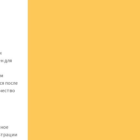
и
н для
ым
ся после
ичество
мное
льтрации