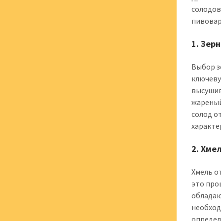
солодов
пивовар
1. Зер
Выбор з
ключеву
высушив
жареный
солод о
характе
2. Хме
Хмель о
это про
обладаю
необход
определя