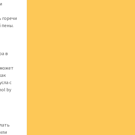
и
ь горечи
 пены.
ра в
 может
как
сла с
ol by
елать
или