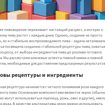
е пивоварение переживает настоящий расцвет, а интерес к
ому пиву растет с каждым днем. Однако, создание не просто
о, но и стабильно воспроизводимого пива – задача нетривиал
тья посвящена созданию стабильной рецептуры пива, охватыв
роцесса, от выбора ингредиентов пива до розлива готового
а. Мы рассмотрим ключевые аспекты пивной химии и пивной
гии, необходимые для достижения предсказуемых результатов
сновы рецептуры и ингредиенты
ная рецептура начинается с четкого понимания роли каждого
ента пива. Основными компонентами являются: зерно (обычн
 но могут использоваться пшеница, рожь, овес и другие), хмел
и вода. В качестве альтернативы зерну можно использовать