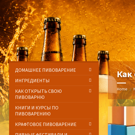
Skip
Skip
Skip
Skip
to
to
to
to
content
left
right
footer
sidebar
sidebar
ДОМАШНЕЕ ПИВОВАРЕНИЕ
Как
ИНГРЕДИЕНТЫ
Home
/
КАК ОТКРЫТЬ СВОЮ
ПИВОВАРНЮ
КНИГИ И КУРСЫ ПО
ПИВОВАРЕНИЮ
КРАФТОВОЕ ПИВОВАРЕНИЕ
ПИВНЫЕ ФЕСТИВАЛИ И