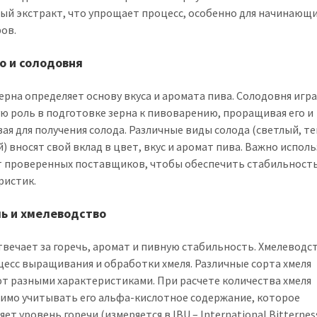
ый экстракт, что упрощает процесс, особенно для начинающ
ов.
но и солодовня
ерна определяет основу вкуса и аромата пива. Солодовня игр
ю роль в подготовке зерна к пивоварению, проращивая его и
ая для получения солода. Различные виды солода (светлый, т
) вносят свой вклад в цвет, вкус и аромат пива. Важно испол
т проверенных поставщиков, чтобы обеспечить стабильност
ристик.
ль и хмелеводство
твечает за горечь, аромат и пивную стабильность. Хмелеводс
цесс выращивания и обработки хмеля. Различные сорта хмеля
т разными характеристиками. При расчете количества хмеля
имо учитывать его альфа-кислотное содержание, которое
ет уровень горечи (измеряется в IBU – International Bitterness