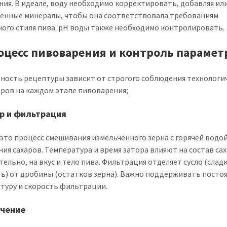
ния. В идеале, воду необходимо корректировать, добавляя или
енные минералы, чтобы она соответствовала требованиям
ого стиля пива. pH воды также необходимо контролировать.
Процесс пивоварения и контроль парамет
ность рецептуры зависит от строгого соблюдения технологи
ров на каждом этапе пивоварения;
ор и фильтрация
 это процесс смешивания измельченного зерна с горячей водой
ния сахаров. Температура и время затора влияют на состав сах
тельно, на вкус и тело пива. Фильтрация отделяет сусло (слад
ь) от дробины (остатков зерна). Важно поддерживать посто
туру и скорость фильтрации.
ячение