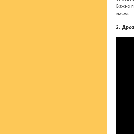
Важно п
масел.
3. Дро