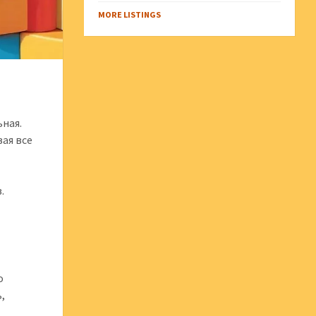
MORE LISTINGS
ьная.
ая все
.
о
ь,