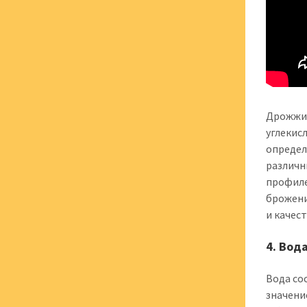
Дрожжи 
углекис
определ
различн
профиле
брожени
и качес
4. Вод
Вода со
значени