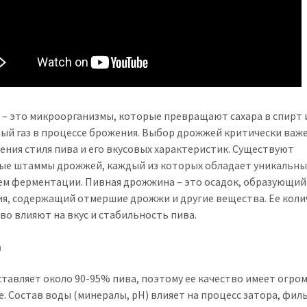
– это микроорганизмы, которые превращают сахара в спирт 
лый газ в процессе брожения. Выбор дрожжей критически важе
ения стиля пива и его вкусовых характеристик. Существуют
ые штаммы дрожжей, каждый из которых обладает уникальн
м ферментации. Пивная дрожжина – это осадок, образующий
я, содержащий отмершие дрожжи и другие вещества. Ее кол
тво влияют на вкус и стабильность пива.
а
ставляет около 90-95% пива, поэтому ее качество имеет огро
е. Состав воды (минералы, pH) влияет на процесс затора, фи