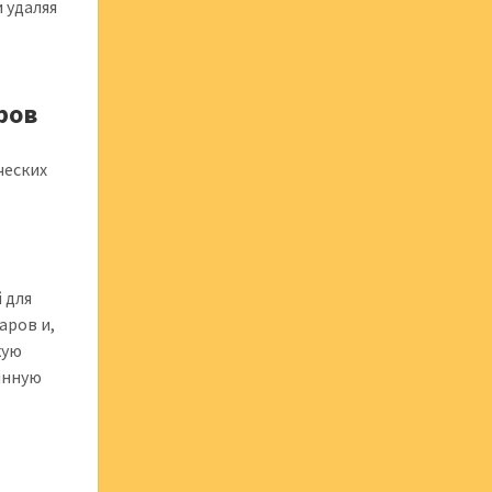
 удаляя
ров
ческих
 для
аров и,
кую
янную