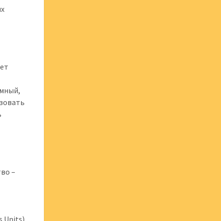
их
ает
емный,
ьзовать
ь
тво –
 Units).