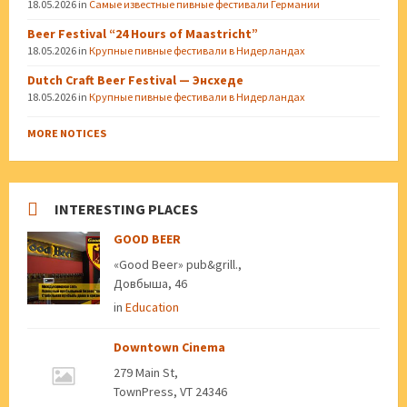
18.05.2026
in
Самые известные пивные фестивали Германии
Beer Festival “24 Hours of Maastricht”
18.05.2026
in
Крупные пивные фестивали в Нидерландах
Dutch Craft Beer Festival — Энсхеде
18.05.2026
in
Крупные пивные фестивали в Нидерландах
MORE NOTICES
INTERESTING PLACES
GOOD BEER
«Good Beer» pub&grill.,
Довбыша, 46
in
Education
Downtown Cinema
279 Main St,
TownPress, VT 24346