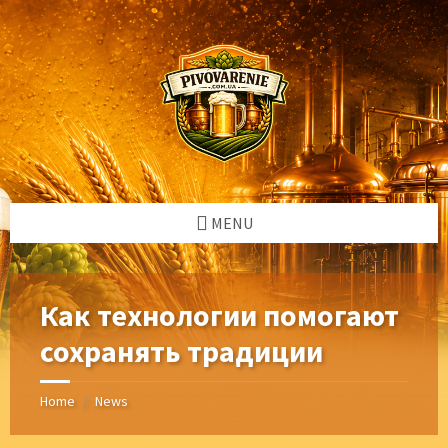
Skip
Skip
Skip
Skip
to
to
to
to
content
left
right
footer
sidebar
sidebar
MENU
Как технологии помогают
сохранять традиции
Home
News
/