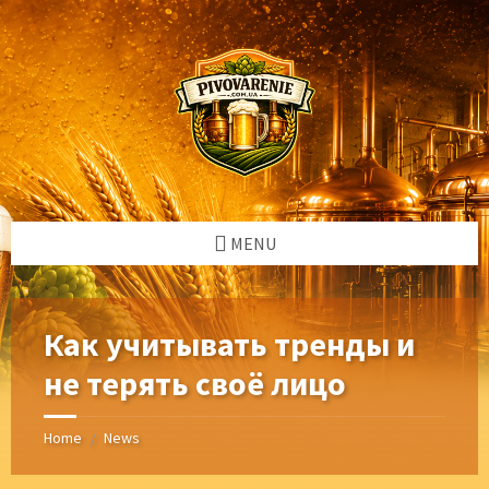
Skip
Skip
Skip
Skip
to
to
to
to
content
left
right
footer
sidebar
sidebar
MENU
Как учитывать тренды и
не терять своё лицо
Home
News
/