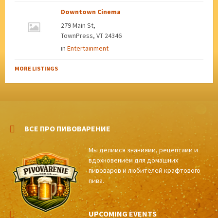
Downtown Cinema
279 Main St,
TownPress, VT 24346
in
Entertainment
MORE LISTINGS
ВСЕ ПРО ПИВОВАРЕНИЕ
Мы делимся знаниями, рецептами и
вдохновением для домашних
пивоваров и любителей крафтового
пива.
UPCOMING EVENTS