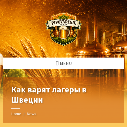
Skip
Skip
Skip
Skip
to
to
to
to
content
left
right
footer
sidebar
sidebar
MENU
Как варят лагеры в
Швеции
Home
News
/