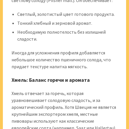
светлому солоду (Pilsner malt). Он обеспечивает:
Светлый, золотистый цвет готового продукта.
Тонкий хлебный и зерновой аромат.
Необходимую полнотелость без излишней
сладости.
Иногда для усложнения профиля добавляется
небольшое количество пшеничного солода, что
придает текстуре напитка мягкость.
Хмель: Баланс горечи и аромата
Хмель отвечает за горечь, которая
уравновешивает солодовую сладость, и за
ароматический профиль. Хотя Швеция не является
крупнейшим экспортером хмеля, местные
пивовары используют как классические
европейские сорта (например, Saaz или Hallertau),