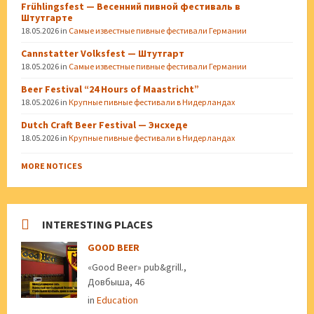
Frühlingsfest — Весенний пивной фестиваль в
Штутгарте
18.05.2026
in
Самые известные пивные фестивали Германии
Cannstatter Volksfest — Штутгарт
18.05.2026
in
Самые известные пивные фестивали Германии
Beer Festival “24 Hours of Maastricht”
18.05.2026
in
Крупные пивные фестивали в Нидерландах
Dutch Craft Beer Festival — Энсхеде
18.05.2026
in
Крупные пивные фестивали в Нидерландах
MORE NOTICES
INTERESTING PLACES
GOOD BEER
«Good Beer» pub&grill.,
Довбыша, 46
in
Education