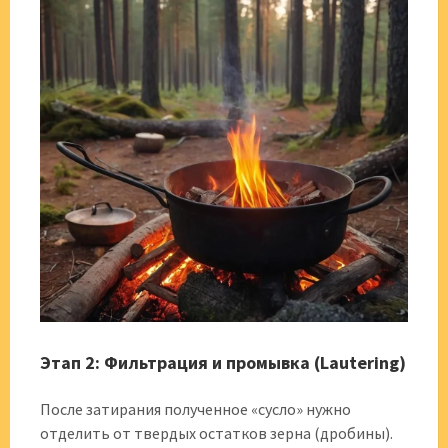
Этап 2: Фильтрация и промывка (Lautering)
После затирания полученное «сусло» нужно
отделить от твердых остатков зерна (дробины).