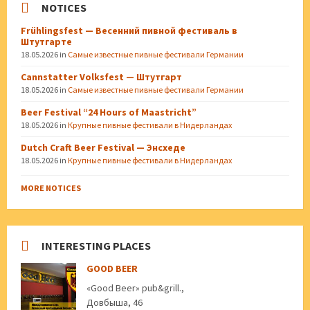
NOTICES
Frühlingsfest — Весенний пивной фестиваль в
Штутгарте
18.05.2026
in
Самые известные пивные фестивали Германии
Cannstatter Volksfest — Штутгарт
18.05.2026
in
Самые известные пивные фестивали Германии
Beer Festival “24 Hours of Maastricht”
18.05.2026
in
Крупные пивные фестивали в Нидерландах
Dutch Craft Beer Festival — Энсхеде
18.05.2026
in
Крупные пивные фестивали в Нидерландах
MORE NOTICES
INTERESTING PLACES
GOOD BEER
«Good Beer» pub&grill.,
Довбыша, 46