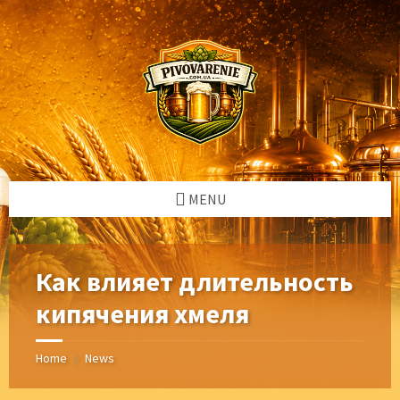
Skip
Skip
Skip
Skip
to
to
to
to
content
left
right
footer
sidebar
sidebar
MENU
Как влияет длительность
кипячения хмеля
Home
News
/