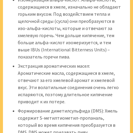
содержащиеся в хмеле, изначально не обладают
горьким вкусом. Под воздействием тепла и
щелочной среды (сусла) они преобразуются в
изо-альфа-кислоты, которые и отвечают за
хмелевую горечь. Чем дольше кипячение, тем
больше альфа-кислот изомеризуется, и тем
выше IBUs (International Bitterness Units) –
показатель горечи пива.
Экстракция ароматических масел:
Ароматические масла, содержащиеся в хмеле,
отвечают за его хмелевой аромат и хмелевой
вкус. Эти волатильные соединения очень легко
испаряются, поэтому длительное кипячение
приводит к их потере.
Формирование диметилсульфида (DMS): Хмель
содержит S-метилтиометил-пропаналь,
который во время кипячения преобразуется в
DMS. DMS может придавать пиву