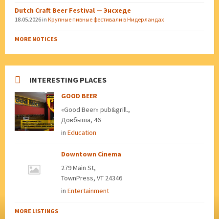
Dutch Craft Beer Festival — Энсхеде
18.05.2026
in
Крупные пивные фестивали в Нидерландах
MORE NOTICES
INTERESTING PLACES
GOOD BEER
«Good Beer» pub&grill.,
Довбыша, 46
in
Education
Downtown Cinema
279 Main St,
TownPress, VT 24346
in
Entertainment
MORE LISTINGS