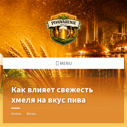
Skip
Skip
Skip
Skip
to
to
to
to
content
left
right
footer
sidebar
sidebar
MENU
Как влияет свежесть
хмеля на вкус пива
Home
News
/