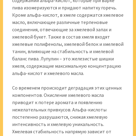
содержании альфа-кислот, которые при варке
пива изомеризуются и придают напитку горечь.
Кроме альфа-кислот, в хмеле содержатся хмелевое
масло, включающее различные терпеновые
соединения, отвечающие за хмелевой запах и
хмелевой букет. Также в состав хмеля входят
хмелевые полифенолы, хмелевой белок и хмелевой
танин, влияющие на стабильность и хмелевой
баланс пива. Лупулин – это железистые шишки
хмеля, содержащие максимальную концентрацию
альфа-кислот и хмелевого масла.
Со временем происходит деградация этих ценных
компонентов. Окисление хмелевого масла
приводит к потере аромата и появлению
нежелательных привкусов. Альфа-кислоты
постепенно разрушаются, снижая хмелевую
интенсивность и хмелевую уникальность.
Хмелевая стабильность напрямую зависит от