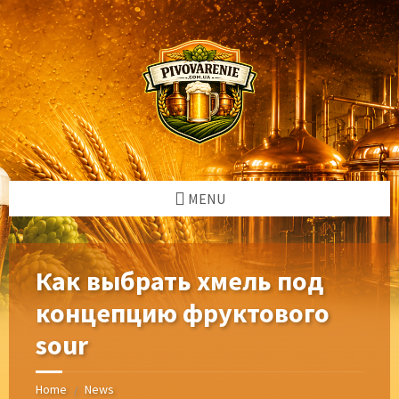
Skip
Skip
Skip
Skip
to
to
to
to
content
left
right
footer
sidebar
sidebar
MENU
Как выбрать хмель под
концепцию фруктового
sour
Home
News
/