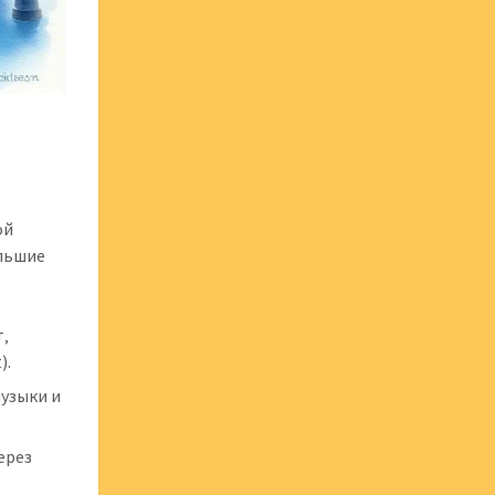
ой
ольшие
т‚
).
музыки и
ерез