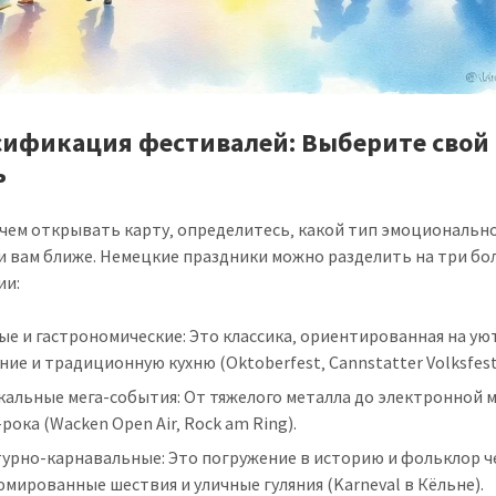
сификация фестивалей: Выберите свой
ь
чем открывать карту‚ определитесь‚ какой тип эмоциональн
и вам ближе. Немецкие праздники можно разделить на три б
ии:
е и гастрономические: Это классика‚ ориентированная на ую
ие и традиционную кухню (Oktoberfest‚ Cannstatter Volksfest
альные мега-события: От тяжелого металла до электронной 
рока (Wacken Open Air‚ Rock am Ring).
турно-карнавальные: Это погружение в историю и фольклор ч
мированные шествия и уличные гуляния (Karneval в Кёльне).