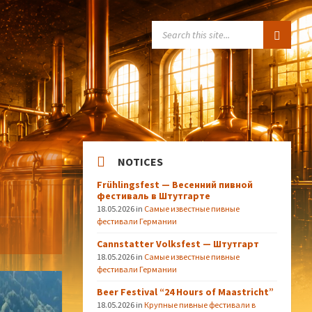
SEARCH:
NOTICES
Frühlingsfest — Весенний пивной
фестиваль в Штутгарте
18.05.2026
in
Самые известные пивные
фестивали Германии
Cannstatter Volksfest — Штутгарт
18.05.2026
in
Самые известные пивные
фестивали Германии
Beer Festival “24 Hours of Maastricht”
18.05.2026
in
Крупные пивные фестивали в