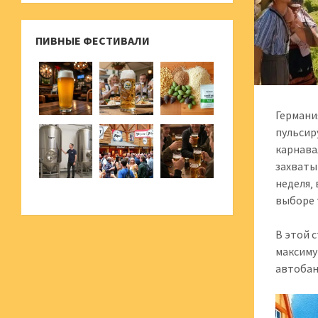
ПИВНЫЕ ФЕСТИВАЛИ
Германи
пульсир
карнава
захваты
неделя‚
выборе 
В этой 
максиму
автобан