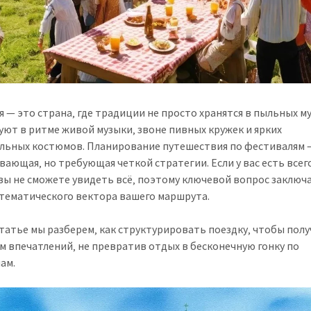
я — это страна‚ где традиции не просто хранятся в пыльных му
уют в ритме живой музыки‚ звоне пивных кружек и ярких
льных костюмов. Планирование путешествия по фестивалям 
вающая‚ но требующая четкой стратегии. Если у вас есть всег
 вы не сможете увидеть всё‚ поэтому ключевой вопрос заключа
тематического вектора вашего маршрута.
статье мы разберем‚ как структурировать поездку‚ чтобы пол
м впечатлений‚ не превратив отдых в бесконечную гонку по
ам.