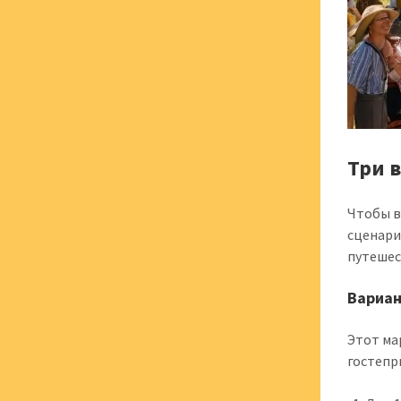
Три 
Чтобы в
сценари
путешес
Вариан
Этот ма
гостепр