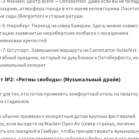
–3: Мюнхен. Центр всего — Oktoberfest. Даже если вы не попад
раздник‚ атмосфера города в это время неповторима. Посети
е сады (Biergarten) и старые ратуши.
–5: Нюрнберг. Переезд на север Баварии. Здесь можно совме
стацию знаменитых нюрнбергских колбасок с посещением
невековых крепостей.
–7: Штутгарт. Завершение маршрута на Cannstatter Volksfest.
абный праздник‚ который по духу близок к Октоберфесту‚ но
 уникальный колорит.
т №2: «Ритмы свободы» (Музыкальный драйв)
 для тех‚ кто готов променять комфортный отель на палатку
х стадионов.
р обычно привязан к конкретным датам крупных фестивалей.
р‚ если вы едете на Wacken Open Air (север страны)‚ логично
ть его поездкой в Гамбург‚ чтобы прочувствовать музыкаль
 севера‚ а затем переместиться ближе к Рейну‚ если в это врем