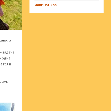
MORE LISTINGS
зеях‚ а
— задача
о одна
ется в
учить