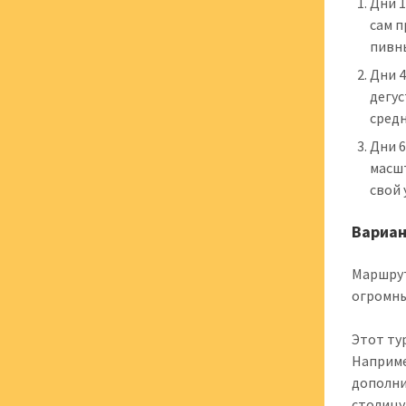
Дни 1
сам п
пивны
Дни 4
дегу
сред
Дни 6
масшт
свой
Вариан
Маршрут
огромны
Этот ту
Наприме
дополни
столицу