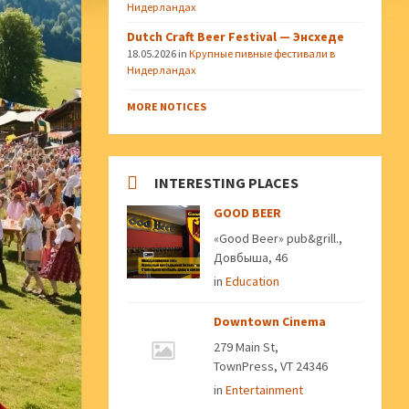
Нидерландах
Dutch Craft Beer Festival — Энсхеде
18.05.2026
in
Крупные пивные фестивали в
Нидерландах
MORE NOTICES
INTERESTING PLACES
GOOD BEER
«Good Beer» pub&grill.,
Довбыша, 46
in
Education
Downtown Cinema
279 Main St,
TownPress, VT 24346
in
Entertainment