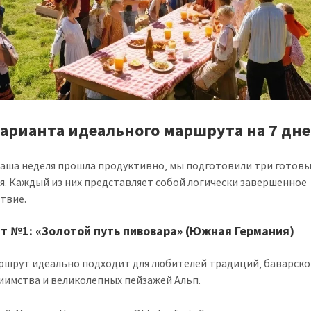
варианта идеального маршрута на 7 дн
аша неделя прошла продуктивно‚ мы подготовили три готов
я. Каждый из них представляет собой логически завершенное
твие.
т №1: «Золотой путь пивовара» (Южная Германия)
ршрут идеально подходит для любителей традиций‚ баварско
иимства и великолепных пейзажей Альп.