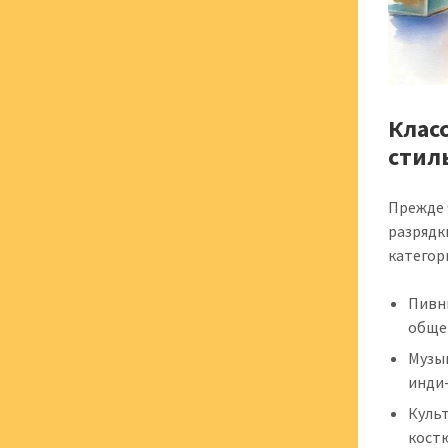
Клас
стил
Прежде 
разрядк
категор
Пивны
общен
Музык
инди-
Куль
костю