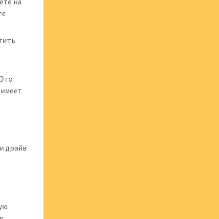
ете на
те
стить
 Это
 имеет
 и драйв
ную
я