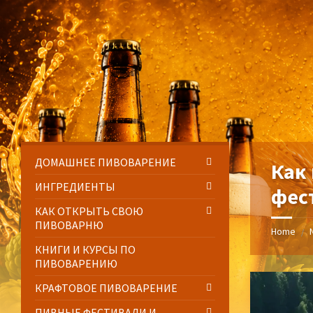
Skip
Skip
Skip
Skip
to
to
to
to
content
left
right
footer
sidebar
sidebar
ДОМАШНЕЕ ПИВОВАРЕНИЕ
Как
ИНГРЕДИЕНТЫ
фес
КАК ОТКРЫТЬ СВОЮ
ПИВОВАРНЮ
Home
/
КНИГИ И КУРСЫ ПО
ПИВОВАРЕНИЮ
КРАФТОВОЕ ПИВОВАРЕНИЕ
ПИВНЫЕ ФЕСТИВАЛИ И