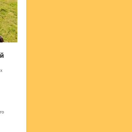
ей
ых
го