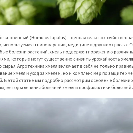
быкновенный (Humulus lupulus) – ценная сельскохозяйственна
а‚ используемая в пивоварении‚ медицине и других отраслях. 
юбые болезни растений‚ хмель подвержен поражению различн
ями‚ которые могут существенно снизить урожайность хмеля
о сырья. Агротехника хмеля включает в себя не только правил
ание хмеля и уход за хмелем‚ но и комплекс мер по защите хме
й. В этой статье мы подробно рассмотрим основные болезни х
ы‚ методы лечения болезней хмеля и профилактики болезней 