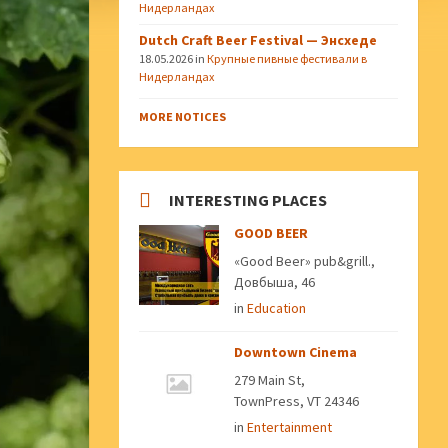
Нидерландах
Dutch Craft Beer Festival — Энсхеде
18.05.2026
in
Крупные пивные фестивали в
Нидерландах
MORE NOTICES
INTERESTING PLACES
GOOD BEER
«Good Beer» pub&grill.,
Довбыша, 46
in
Education
Downtown Cinema
279 Main St,
TownPress, VT 24346
in
Entertainment