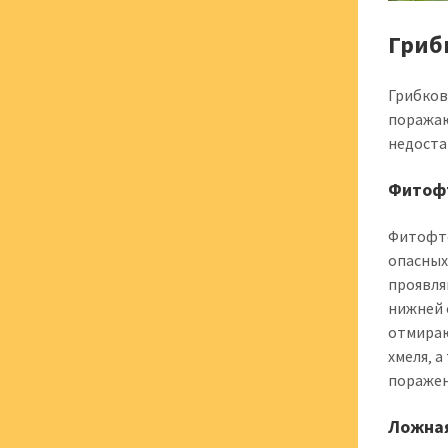
Гриб
Грибков
поражаю
недоста
Фитофт
Фитофто
опасных
проявля
нижней 
отмираю
хмеля‚ 
поражен
Ложная