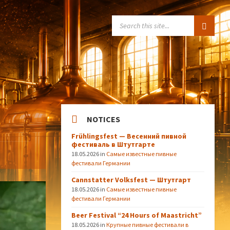
SEARCH:
NOTICES
Frühlingsfest — Весенний пивной
фестиваль в Штутгарте
18.05.2026
in
Самые известные пивные
фестивали Германии
Cannstatter Volksfest — Штутгарт
18.05.2026
in
Самые известные пивные
фестивали Германии
Beer Festival “24 Hours of Maastricht”
18.05.2026
in
Крупные пивные фестивали в