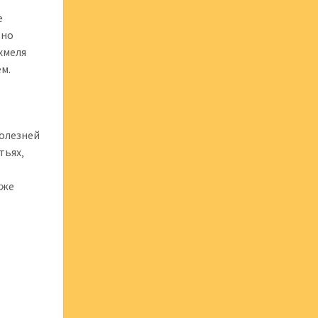
е
 но
хмеля
м.
болезней
тьях‚
кже