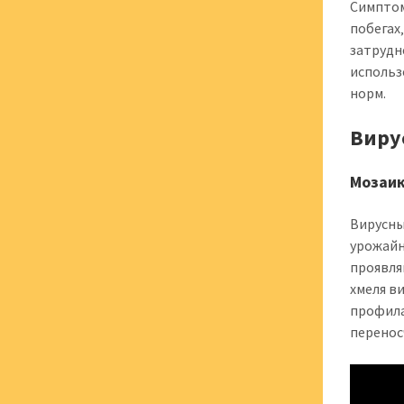
Симптом
побегах
затрудн
использ
норм.
Виру
Мозаик
Вирусны
урожайн
проявля
хмеля в
профила
перенос