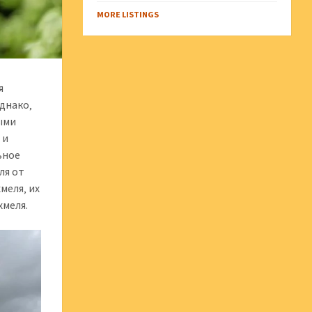
MORE LISTINGS
я
Однако‚
ыми
 и
ьное
ля от
меля‚ их
хмеля.