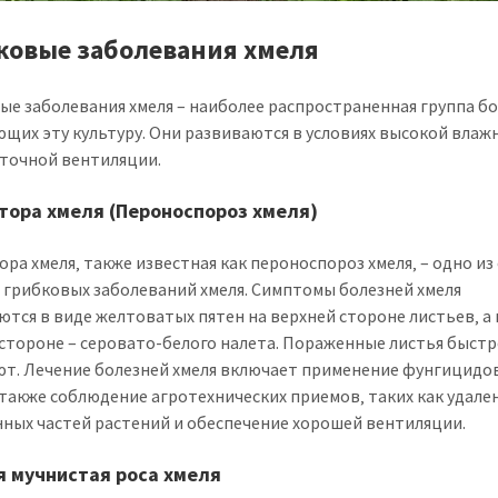
ковые заболевания хмеля
ые заболевания хмеля – наиболее распространенная группа бо
щих эту культуру. Они развиваются в условиях высокой влаж
точной вентиляции.
ора хмеля (Пероноспороз хмеля)
ра хмеля‚ также известная как пероноспороз хмеля‚ – одно из
 грибковых заболеваний хмеля. Симптомы болезней хмеля
ются в виде желтоватых пятен на верхней стороне листьев‚ а 
стороне – серовато-белого налета. Пораженные листья быст
т. Лечение болезней хмеля включает применение фунгицидов
а также соблюдение агротехнических приемов‚ таких как удале
ных частей растений и обеспечение хорошей вентиляции.
 мучнистая роса хмеля