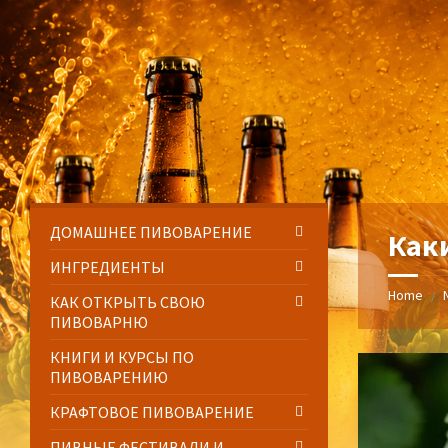
Skip
Skip
Skip
Skip
to
to
to
to
content
left
right
footer
sidebar
sidebar
ДОМАШНЕЕ ПИВОВАРЕНИЕ
Как
ИНГРЕДИЕНТЫ
Home
/
КАК ОТКРЫТЬ СВОЮ
ПИВОВАРНЮ
КНИГИ И КУРСЫ ПО
ПИВОВАРЕНИЮ
КРАФТОВОЕ ПИВОВАРЕНИЕ
ПИВНЫЕ ФЕСТИВАЛИ И