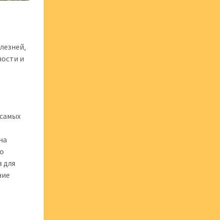
лезней‚
ности и
 самых
на
ро
 для
ние