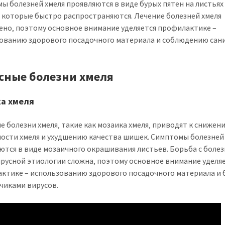
ы болезней хмеля проявляются в виде бурых пятен на листьях
‚ которые быстро распространяются. Лечение болезней хмеля
ено‚ поэтому основное внимание уделяется профилактике –
ованию здорового посадочного материала и соблюдению сан
сные болезни хмеля
а хмеля
е болезни хмеля‚ такие как мозаика хмеля‚ приводят к снижен
ости хмеля и ухудшению качества шишек. Симптомы болезней
ются в виде мозаичного окрашивания листьев. Борьба с боле
ирусной этиологии сложна‚ поэтому основное внимание уделя
ктике – использованию здорового посадочного материала и 
чиками вирусов.