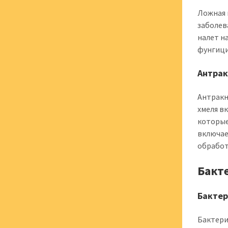
Ложная 
заболев
налет н
фунгици
Антрак
Антракн
хмеля в
которые
включае
обработ
Бакт
Бактер
Бактери