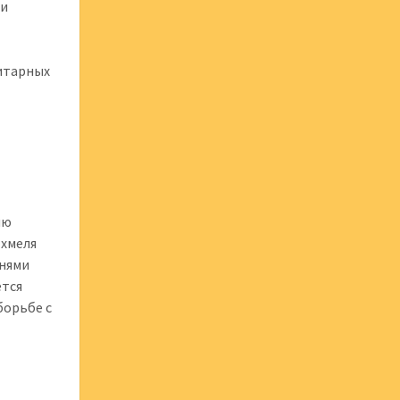
 и
итарных
ию
 хмеля
знями
ется
борьбе с