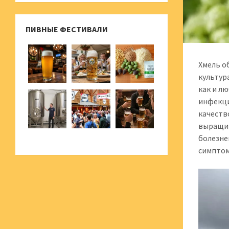
ПИВНЫЕ ФЕСТИВАЛИ
Хмель о
культур
как и л
инфекци
качеств
выращив
болезне
симптом