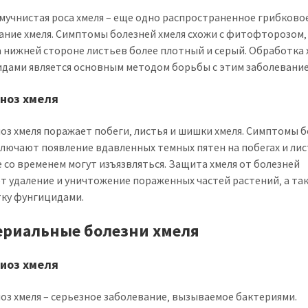
мучнистая роса хмеля – еще одно распространенное грибково
ание хмеля. Симптомы болезней хмеля схожи с фитофторозом‚
а нижней стороне листьев более плотный и серый. Обработка 
дами является основным методом борьбы с этим заболевание
ноз хмеля
оз хмеля поражает побеги‚ листья и шишки хмеля. Симптомы 
ключают появление вдавленных темных пятен на побегах и лис
 со временем могут изъязвляться. Защита хмеля от болезней
т удаление и уничтожение пораженных частей растений‚ а та
ку фунгицидами.
ериальные болезни хмеля
иоз хмеля
оз хмеля – серьезное заболевание‚ вызываемое бактериями.