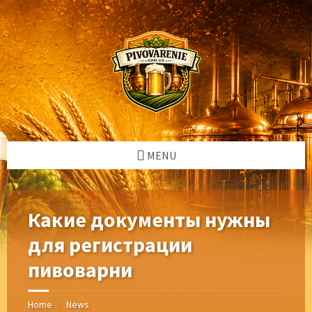
Skip
Skip
Skip
Skip
to
to
to
to
content
left
right
footer
sidebar
sidebar
MENU
Какие документы нужны
для регистрации
пивоварни
Home
News
/