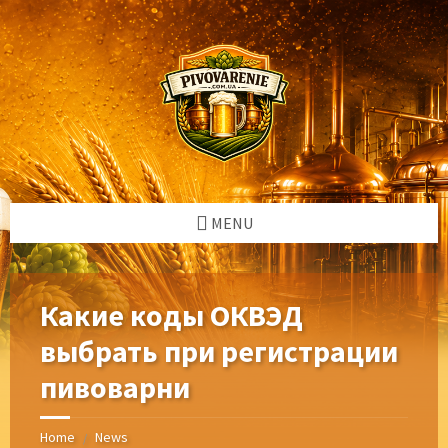
Skip
Skip
Skip
Skip
to
to
to
to
content
left
right
footer
sidebar
sidebar
MENU
Какие коды ОКВЭД
выбрать при регистрации
пивоварни
Home
News
/