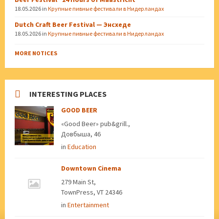
18.05.2026
in
Крупные пивные фестивали в Нидерландах
Dutch Craft Beer Festival — Энсхеде
18.05.2026
in
Крупные пивные фестивали в Нидерландах
MORE NOTICES
INTERESTING PLACES
GOOD BEER
«Good Beer» pub&grill.,
Довбыша, 46
in
Education
Downtown Cinema
279 Main St,
TownPress, VT 24346
in
Entertainment