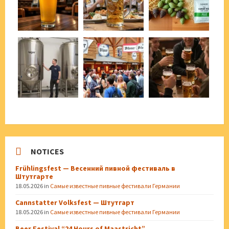
NOTICES
Frühlingsfest — Весенний пивной фестиваль в
Штутгарте
18.05.2026
in
Самые известные пивные фестивали Германии
Cannstatter Volksfest — Штутгарт
18.05.2026
in
Самые известные пивные фестивали Германии
Beer Festival “24 Hours of Maastricht”