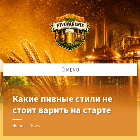
Skip
Skip
Skip
Skip
to
to
to
to
content
left
right
footer
sidebar
sidebar
MENU
Какие пивные стили не
стоит варить на старте
Home
News
/