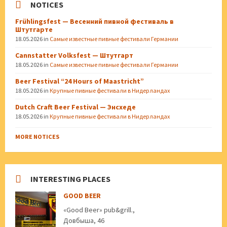
NOTICES
Frühlingsfest — Весенний пивной фестиваль в
Штутгарте
18.05.2026
in
Самые известные пивные фестивали Германии
Cannstatter Volksfest — Штутгарт
18.05.2026
in
Самые известные пивные фестивали Германии
Beer Festival “24 Hours of Maastricht”
18.05.2026
in
Крупные пивные фестивали в Нидерландах
Dutch Craft Beer Festival — Энсхеде
18.05.2026
in
Крупные пивные фестивали в Нидерландах
MORE NOTICES
INTERESTING PLACES
GOOD BEER
«Good Beer» pub&grill.,
Довбыша, 46