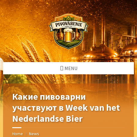
Skip
Skip
Skip
Skip
to
to
to
to
content
left
right
footer
sidebar
sidebar
MENU
Какие пивоварни
участвуют в Week van het
Nederlandse Bier
Home
News
/