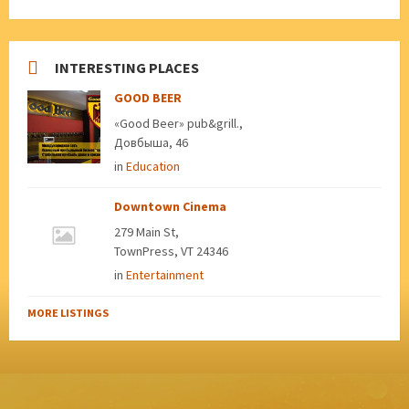
INTERESTING PLACES
GOOD BEER
«Good Beer» pub&grill.,
Довбыша, 46
in
Education
Downtown Cinema
279 Main St,
TownPress, VT 24346
in
Entertainment
MORE LISTINGS